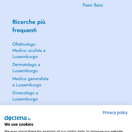
Paesi Bassi
Ricerche più
frequenti
Oftalmologo -
Medico oculista a
Lussemburgo
Dermatologo a
Lussemburgo
Medico generalista
a Lussemburgo
Ginecologo a
Lussemburgo
Continua a leggere
→
Privacy policy
We use cookies
We may place these for analysis of our visitor data, to improve our website,