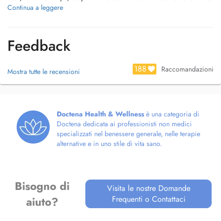
Continua a leggere
Mon travail s'appuie sur la chiropraxie et les principes de la médecine
traditionnelle chinoise. J'accorde une place centrale aux émotions,
souvent intimement liées aux tensions physiques et considérées
Feedback
comme partie intégrante du processus de régulation du corps. Elles
peuvent être abordées au cours de la séance dans le respect du
rythme et de la sensibilité de chacun.
188
Raccomandazioni
Mostra tutte le recensioni
Chaque séance est personnalisée et s'adapte à ce que votre corps
exprime dans l'instant.
Doctena Health & Wellness
è una categoria di
Je prends en charge notamment les douleurs musculaires et articulaires
Doctena dedicata ai professionisti non medici
aiguës ou chroniques, le stress, la fatigue, les tensions émotionnelles
specializzati nel benessere generale, nelle terapie
ainsi que les déséquilibres fonctionnels.
alternative e in uno stile di vita sano.
La première consultation comprend un bilan approfondi et un premier
soin. Les suivis permettent d'accompagner le corps dans sa capacité
naturelle d'autorégulation et ses transformations dans la durée.
Bisogno di
Visita le nostre Domande
Frequenti o Contattaci
aiuto?