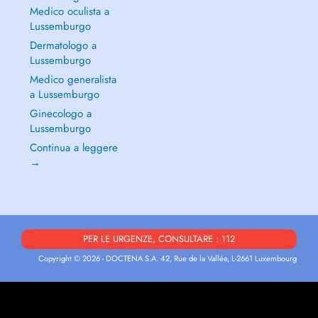
Medico oculista a
Lussemburgo
Dermatologo a
Lussemburgo
Medico generalista
a Lussemburgo
Ginecologo a
Lussemburgo
Continua a leggere
→
PER LE URGENZE, CONSULTARE : 112
Copyright © 2026 - DOCTENA S.A. 42, Rue de la Vallée, L-2661 Luxembourg