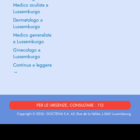
Medico oculista a
Lussemburgo
Dermatologo a
Lussemburgo
Medico generalista
a Lussemburgo
Ginecologo a
Lussemburgo
Continua a leggere
→
PER LE URGENZE, CONSULTARE : 112
Copyright © 2026 - DOCTENA S.A. 42, Rue de la Vallée, L-2661 Luxembourg