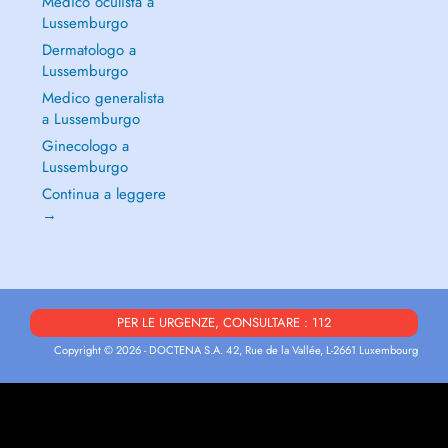
Medico oculista a
Lussemburgo
Dermatologo a
Lussemburgo
Medico generalista
a Lussemburgo
Ginecologo a
Lussemburgo
Continua a leggere
→
PER LE URGENZE, CONSULTARE : 112
Copyright © 2026 - DOCTENA S.A. 42, Rue de la Vallée, L-2661 Luxembourg