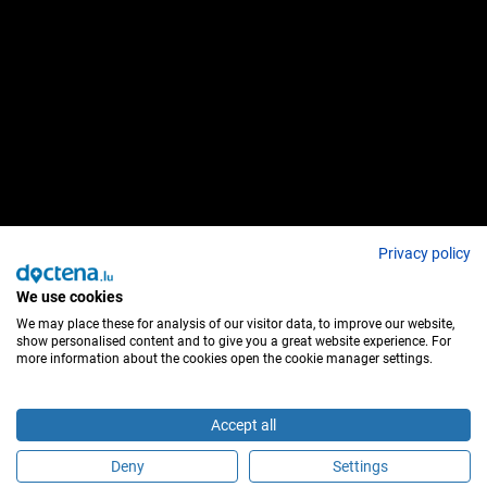
Privacy policy
We use cookies
We may place these for analysis of our visitor data, to improve our website,
show personalised content and to give you a great website experience. For
more information about the cookies open the cookie manager settings.
Accept all
Deny
Settings
Fissa un appuntamento online