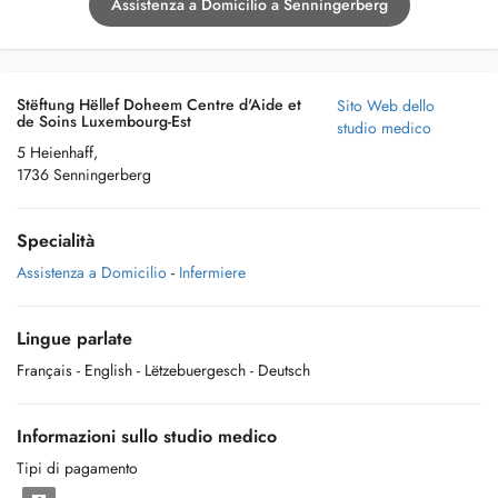
Assistenza a Domicilio a Senningerberg
Stëftung Hëllef Doheem Centre d'Aide et
Sito Web dello
de Soins Luxembourg-Est
studio medico
5 Heienhaff,
1736 Senningerberg
Specialità
Assistenza a Domicilio
-
Infermiere
Lingue parlate
Français
- English
- Lëtzebuergesch
- Deutsch
Informazioni sullo studio medico
Tipi di pagamento