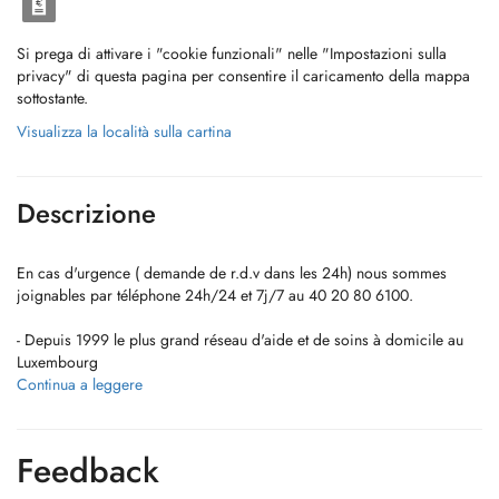
Si prega di attivare i "cookie funzionali" nelle "Impostazioni sulla
privacy" di questa pagina per consentire il caricamento della mappa
sottostante.
Visualizza la località sulla cartina
Descrizione
En cas d'urgence ( demande de r.d.v dans les 24h) nous sommes
joignables par téléphone 24h/24 et 7j/7 au 40 20 80 6100.
- Depuis 1999 le plus grand réseau d'aide et de soins à domicile au
Luxembourg
- Nous sommes joignable par téléphone 24h/24h au 40 20 80 6100
Continua a leggere
- Un service garanti 7 jours sur 7
- Une prise en charge totale et globale du client
Feedback
- Seit 1999 das größte Netzwerk für Hilfs- und Pflegedienste in
Luxemburg