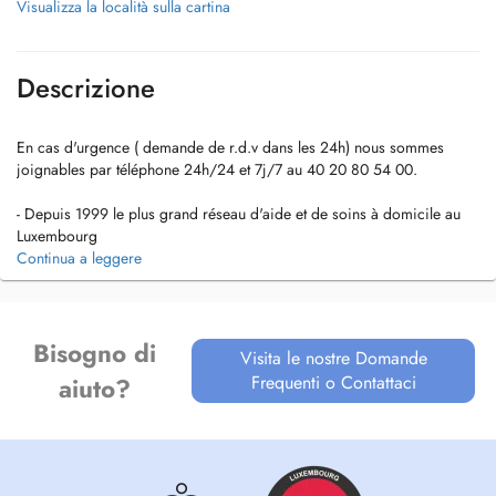
Visualizza la località sulla cartina
Descrizione
En cas d'urgence ( demande de r.d.v dans les 24h) nous sommes
joignables par téléphone 24h/24 et 7j/7 au 40 20 80 54 00.
- Depuis 1999 le plus grand réseau d'aide et de soins à domicile au
Luxembourg
- Nous sommes joignable par téléphone 24h/24h au 40 20 80 54 00
Continua a leggere
- Un service garanti 7 jours sur 7
- Une prise en charge totale et globale du client
- Seit 1999 das größte Netzwerk für Hilfs- und Pflegedienste in
Bisogno di
Visita le nostre Domande
Luxemburg
Frequenti o Contattaci
aiuto?
- Wir sind 24h/24h für Sie erreichbar unter: 40 20 80 54 00
- Garantierte Dienstleistung an 7 Tagen in der Woche
- Ein ganzheitlich umfassendes Betreuungsangebot
- The largest network for assistance and care services in Luxembourg