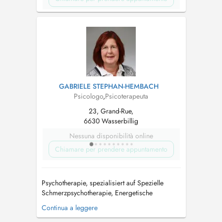
GABRIELE STEPHAN-HEMBACH
Psicologo
,
Psicoterapeuta
23, Grand-Rue,
6630 Wasserbillig
Nessuna disponibilità online
Chiamare per prendere appuntamento
Psychotherapie, spezialisiert auf Spezielle
Schmerzpsychotherapie, Energetische
Psychotherapie (EDxTM), Klinische Hypnose;
Continua a leggere
weitere Angebote: Supervision