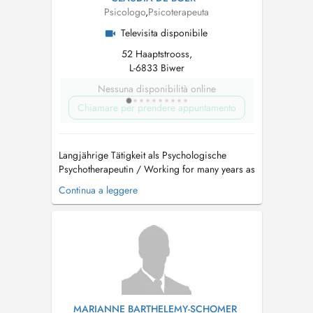
Psicologo
,
Psicoterapeuta
Televisita disponibile
52 Haaptstrooss,
L-6833 Biwer
Nessuna disponibilità online
Chiamare per prendere appuntamento
Langjährige Tätigkeit als Psychologische
Psychotherapeutin / Working for many years as
a psychological psychotherapist. Ausbilderin
Continua a leggere
und Supervisorin im Master der Psychotherapie
an der UNI Luxemburg / Instructor and
Supervisor in the Master's Programme For
Psychotherapy of uni.lu. Behandlung v...
MARIANNE BARTHELEMY-SCHOMER