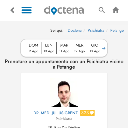
Sei qui:
Doctena
Psichiatra
Petange
DOM
LUN
MAR
MER
GIO
9 Ago
10 Ago
11 Ago
12 Ago
13 Ago
Prenotare un appuntamento con un Psichiatra vicino
a Petange
323
DR. MED. JULIUS GRENZ
Psichiatra
28, Rue De L'église,