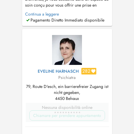
soin conçu pour vous offrir une prise en
charge à la fois humaine, attentive et
Continua a leggere
personnalisée. En tant que psychiatre, je
Pagamento Diretto Immediato disponibile
privilégie une approche intégrative : cela
signifie que je ne m'arrête pas aux symptômes,
mais que je cherche à comprendre v...
282
EVELINE HARNASCH
Psichiatra
79, Route D'esch, ein barrierefreier Zugang ist
nicht gegeben,
4450 Belvaux
Nessuna disponibilità online
Chiamare per prendere appuntamento