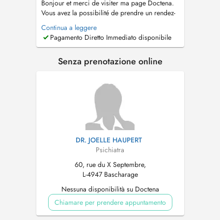
Bonjour et merci de visiter ma page Doctena.
Vous avez la possibilité de prendre un rendez-
vous au cabinet en fonction de votre statut
Continua a leggere
(nouveau patient ou patient déjà inscrit). Pour
Pagamento Diretto Immediato disponibile
assurer une collaboration optimale, voici
quelques informations importantes à prendre
Senza prenotazione online
en compte : Le cabinet ne...
DR. JOELLE HAUPERT
Psichiatra
60, rue du X Septembre,
L-4947 Bascharage
Nessuna disponibilità su Doctena
Chiamare per prendere appuntamento