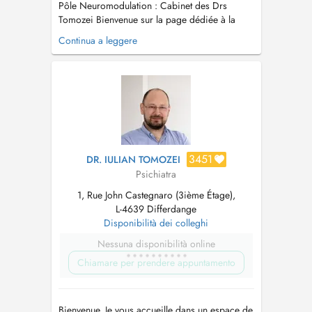
Pôle Neuromodulation : Cabinet des Drs
Tomozei Bienvenue sur la page dédiée à la
neuromodulation du Cabinet des Drs Tomozei.
Continua a leggere
La neuromodulation regroupe des techniques
non invasives qui visent à moduler l'activité de
certains réseaux cérébraux, en complément
d'une prise en charge médicale et p...
3451
DR. IULIAN TOMOZEI
Psichiatra
1, Rue John Castegnaro (3ième Étage),
L-4639 Differdange
Disponibilità dei colleghi
Nessuna disponibilità online
Chiamare per prendere appuntamento
Bienvenue, Je vous accueille dans un espace de