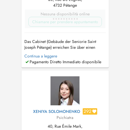
4732 Pétange
Nessuna disponibilità online
Chiamare per prendere appuntamento
Das Cabinet (Gebäude der Seniorie Saint
Joseph Pétange) erreichen Sie über einen
separaten Eingang von der "Rue Jean-Baptiste
Continua a leggere
Gillardin" (siehe dazu die Profilfotos).
Pagamento Diretto Immediato disponibile
Navigieren Sie am besten zum Parkplatz
"Gillardin" in Pétange, von dort aus sind es nur
wenige Meter bis zum Eingang. Tel: +352 50...
292
XENIYA SOLOMONENKO
Psichiatra
40, Rue Émile Mark,