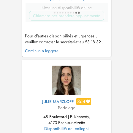
Nessuna disponibilità online
Chiamare per prendere appuntamento
Pour d'autres disponibilités et urgences ,
veuillez contacter le secrétariat au 53 18 32 .
Amener lors du 1er rendez-vous: - Ordonnance
Continua a leggere
médicale - Comptes rendus radios , examens
médicaux - 2 paires de chaussures -
Chaussures de s...
364
JULIE MARZLOFF
Podologo
48 Boulevard J.F. Kennedy,
4170 Esch-sur-Alzette
Disponibilità dei colleghi