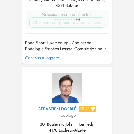
4371 Belvaux
Nessuna disponibilità online
Chiamare per prendere appuntamento
Podo Sport Luxembourg - Cabinet de
Podologie Stephen Lesage. Consultation pour
examen podologique ou posturale. Prise en
Continua a leggere
charge en podologie sportive. Pour toutes
informations supplémentaires, vous pouvez
vous rendre sur mon site internet : ...
2211
SEBASTIEN DOEBLÉ
Podologo
30, Boulevard John F. Kennedy,
4170 Esch-sur-Alzette