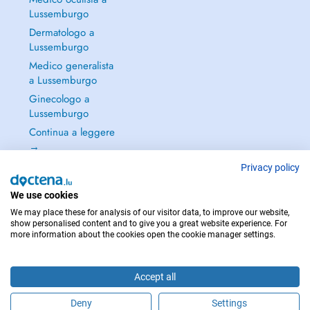
Lussemburgo
Dermatologo a
Lussemburgo
Medico generalista
a Lussemburgo
Ginecologo a
Lussemburgo
Continua a leggere
→
Privacy policy
We use cookies
We may place these for analysis of our visitor data, to improve our website,
PER LE URGENZE, CONSULTARE : 112
show personalised content and to give you a great website experience. For
more information about the cookies open the cookie manager settings.
Copyright © 2026 - DOCTENA S.A. 42, Rue de la Vallée, L-2661 Luxembourg
Accept all
Deny
Settings