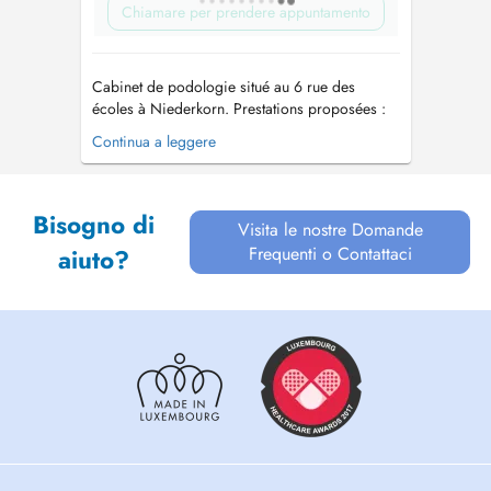
Chiamare per prendere appuntamento
Cabinet de podologie situé au 6 rue des
écoles à Niederkorn. Prestations proposées :
Examen complet de l'appareil locomoteur
Continua a leggere
(pieds, genoux, bassin, dos) Semelles
orthopédiques adultes et enfants K-Taping /
Contentions / Séparateurs d'orteils Traitement
Bisogno di
verrues Traitement laser i...
Visita le nostre Domande
Frequenti o Contattaci
aiuto?