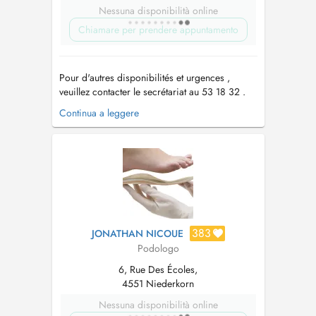
Nessuna disponibilità online
Chiamare per prendere appuntamento
Pour d'autres disponibilités et urgences ,
veuillez contacter le secrétariat au 53 18 32 .
Amener lors du 1er rendez-vous: - Ordonnance
Continua a leggere
médicale - Comptes rendus radios , examens
médicaux - 2 paires de chaussures -
Chaussures de sport pour les sportifs ,
chaussures de sécurité - Une serviet...
383
JONATHAN NICOUE
Podologo
6, Rue Des Écoles,
4551 Niederkorn
Nessuna disponibilità online