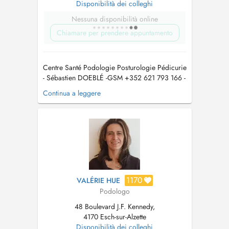
Disponibilità dei colleghi
Nessuna disponibilità online
Chiamare per prendere appuntamento
Centre Santé Podologie Posturologie Pédicurie
- Sébastien DOEBLÉ -GSM +352 621 793 166 -
vous accueille sur RDV enfants, adolescents,
Continua a leggere
adultes, seniors, sportifs dans son cabinet.
Note : Pour toute prestation inférieure à 60 , le
règlement s'effectue exclusivement en espèces.
Information compl...
1170
VALÉRIE HUE
Podologo
48 Boulevard J.F. Kennedy,
4170 Esch-sur-Alzette
Disponibilità dei colleghi