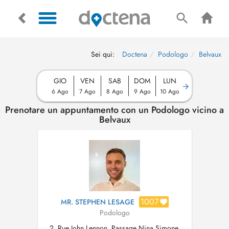
Sei qui:
Doctena
Podologo
Belvaux
GIO
VEN
SAB
DOM
LUN
6 Ago
7 Ago
8 Ago
9 Ago
10 Ago
Prenotare un appuntamento con un Podologo vicino a
Belvaux
1007
MR. STEPHEN LESAGE
Podologo
2, Rue John Lennon, Passage Nina Simone,