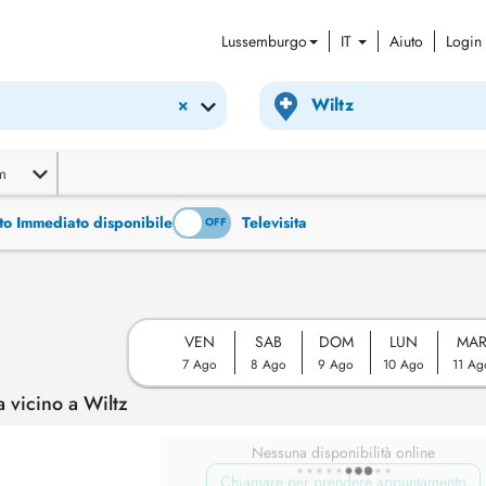
Lussemburgo
IT
Aiuto
Login
×
m
to Immediato disponibile
Televisita
ON
OFF
VEN
SAB
DOM
LUN
MA
7 Ago
8 Ago
9 Ago
10 Ago
11 Ag
 vicino a Wiltz
Nessuna disponibilità online
Chiamare per prendere appuntamento