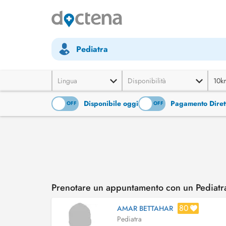
Pediatra
Lingua
Disponibilità
10k
Disponibile oggi
Pagamento Diret
ON
OFF
ON
OFF
Prenotare un appuntamento con un Pediatra
80
AMAR BETTAHAR
Pediatra