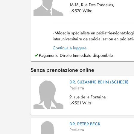
16-18, Rue Des Tondeurs,
L-9570 Wiltz
- Médecin spécialiste en pédiatrie-néonatologi
interuniversitaire de spécialisation en pédiat
de réanimation néonatale (faculté de médecine
Continua a leggere
Pagamento Diretto Immediato disponibile
Senza prenotazione online
DR. SUZANNE BEHN (SCHEER)
Pediatra
9, rue de la Fontaine,
L-9521 Wiltz
DR. PETER BECK
Pediatra