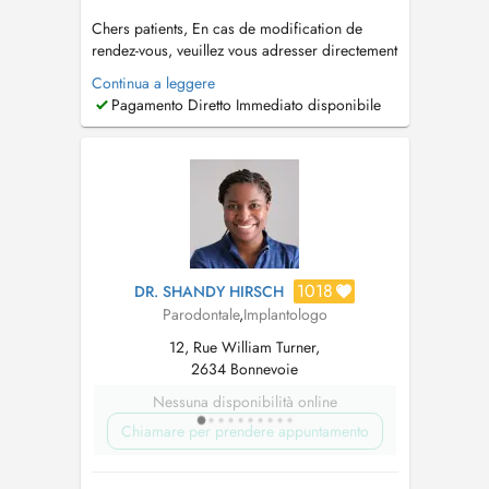
Chers patients, En cas de modification de
rendez-vous, veuillez vous adresser directement
à notre secrétariat au +352 498050. Merci
Continua a leggere
pour votre compréhension. Diplôme de
Pagamento Diretto Immediato disponibile
Docteur en Médecine Dentaire de l'Université
international de Catalogne Formation SFIPO en
Parodontologie Formation...
1018
DR. SHANDY HIRSCH
Parodontale
,
Implantologo
12, Rue William Turner,
2634 Bonnevoie
Nessuna disponibilità online
Chiamare per prendere appuntamento