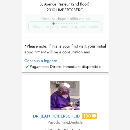
8, Avenue Pasteur (2nd floor),
2310 LIMPERTSBERG
Nessuna disponibilità online
Chiamare per prendere appuntamento
*Please note: If this is your first visit, your initial
appointment will be a consultation and
comprehensive dental assessment. Dental
Continua a leggere
cleanings are not performed during the first
Pagamento Diretto Immediato disponibile
visit, as we first evaluate your oral health,
discuss your needs, and determine the most
appropriate treatment plan. Thi...
100
DR. JEAN HEIDERSCHEID
Parodontale
,
Dentista