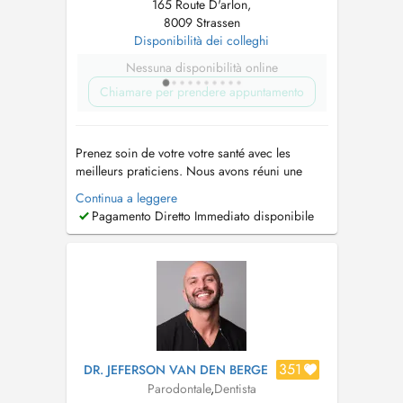
165 Route D'arlon,
8009 Strassen
Disponibilità dei colleghi
Nessuna disponibilità online
Chiamare per prendere appuntamento
Prenez soin de votre votre santé avec les
meilleurs praticiens. Nous avons réuni une
équipe de dentistes généraliste et spécialiste
Continua a leggere
pour prendre soin de vous rapidement et
Pagamento Diretto Immediato disponibile
efficacement. Lorsque vous avez un problème
dentaire, vous ne souhaitez pas attendre des
heures voire même des jours. Nous somm...
351
DR. JEFERSON VAN DEN BERGE
Parodontale
,
Dentista