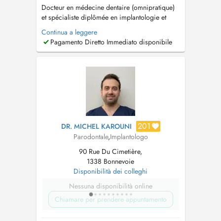
Docteur en médecine dentaire (omnipratique)
et spécialiste diplômée en implantologie et
parodontologie. Pour un rendez-vous en
Continua a leggere
urgence dans la journée merci de téléphoner
Pagamento Diretto Immediato disponibile
au +352 20 28 75 54. Urgence weekend et
jours fériers veuillez contacter le 112. For
emergencies during weekends and public...
201
DR. MICHEL KAROUNI
Parodontale
,
Implantologo
90 Rue Du Cimetière,
1338 Bonnevoie
Disponibilità dei colleghi
Nessuna disponibilità online
Chiamare per prendere appuntamento