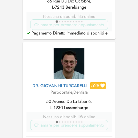
66 Rue Du Dix Octobre,
L-7243 Bereldange
Nessuna disponibilità online
Chiamare per prendere appuntamento
Pagamento Diretto Immediato disponibile
528
DR. GIOVANNI TURCARELLI
Parodontale
,
Dentista
50 Avenue De La Liberté,
L- 1930 Lussemburgo
Nessuna disponibilità online
Chiamare per prendere appuntamento