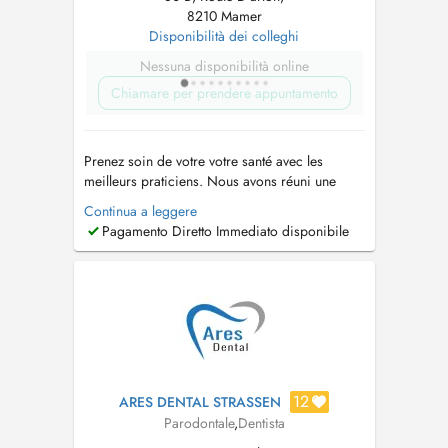
8210 Mamer
Disponibilità dei colleghi
Nessuna disponibilità online
Chiamare per prendere appuntamento
Prenez soin de votre votre santé avec les
meilleurs praticiens. Nous avons réuni une
équipe de dentistes généraliste et spécialiste
Continua a leggere
pour prendre soin de vous rapidement et
Pagamento Diretto Immediato disponibile
efficacement. Lorsque vous avez un problème
dentaire, vous ne souhaitez pas attendre des
heures voire même des jours. Nous somm...
12
ARES DENTAL STRASSEN
Parodontale
,
Dentista