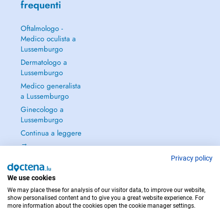
frequenti
Oftalmologo -
Medico oculista a
Lussemburgo
Dermatologo a
Lussemburgo
Medico generalista
a Lussemburgo
Ginecologo a
Lussemburgo
Continua a leggere
→
Privacy policy
We use cookies
We may place these for analysis of our visitor data, to improve our website,
PER LE URGENZE, CONSULTARE : 112
show personalised content and to give you a great website experience. For
more information about the cookies open the cookie manager settings.
Copyright © 2026 - DOCTENA S.A. 42, Rue de la Vallée, L-2661 Luxembourg