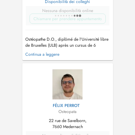
Disponibilità dei colleghi
Nessuna disponibilità online
Chiamare per prendere appuntamento
Ostéopathe D.O., diplômé de l'Université libre
de Bruxelles (ULB) après un cursus de 6
années, je prends en charge les adultes
Continua a leggere
souffrant de douleurs musculo-squelettiques et
de troubles du système nerveux périphérique.
Mon approche est globale et centrée sur la
personne, avec des traitements person...
FÉLIX PERROT
Osteopata
22 rue de Savelborn,
7660 Medernach