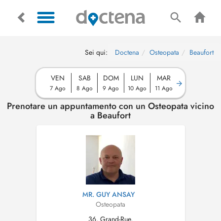
Sei qui:
Doctena
Osteopata
Beaufort
VEN
SAB
DOM
LUN
MAR
7 Ago
8 Ago
9 Ago
10 Ago
11 Ago
Prenotare un appuntamento con un Osteopata vicino
a Beaufort
MR. GUY ANSAY
Osteopata
36, Grand-Rue,