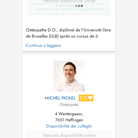
Nessuna disponibilità online
Chiamare per prendere appuntamento
Ostéopathe D.O., diplômé de l'Université libre
de Bruxelles (ULB) après un cursus de 6
années, je prends en charge les adultes
Continua a leggere
souffrant de douleurs musculo-squelettiques et
de troubles du système nerveux périphérique.
Mon approche est globale et centrée sur la
personne, avec des traitements person...
213
MICHEL PICKEL
Osteopata
4 Wantergaass,
7651 Heffingen
Disponibilità dei colleghi
Nessuna disponibilità online