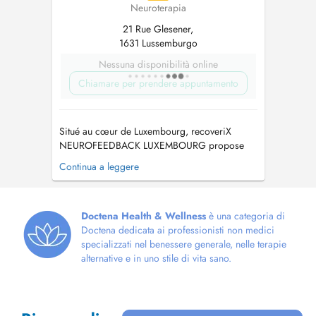
Neuroterapia
21 Rue Glesener,
1631 Lussemburgo
Nessuna disponibilità online
Chiamare per prendere appuntamento
Situé au cœur de Luxembourg, recoveriX
NEUROFEEDBACK LUXEMBOURG propose
une approche innovante de rééducation
Continua a leggere
neurologique, basée sur une technologie
dinterface cerveau-ordinateur (BCI). Cette
méthode combine limagerie motrice, la
stimulation électrique fonctionnelle et la réalité
Doctena Health & Wellness
è una categoria di
virtuelle pour aid...
Doctena dedicata ai professionisti non medici
specializzati nel benessere generale, nelle terapie
alternative e in uno stile di vita sano.