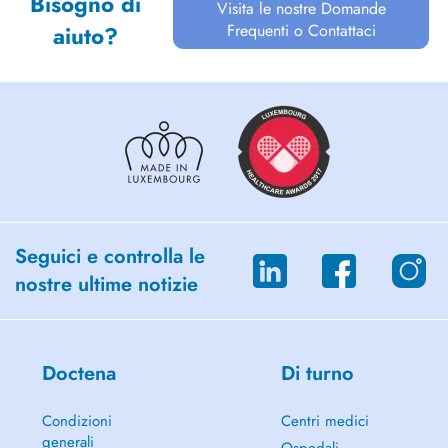
Bisogno di
Visita le nostre Domande
Frequenti o Contattaci
aiuto?
Seguici e controlla le
nostre ultime notizie
Doctena
Di turno
Condizioni
Centri medici
generali