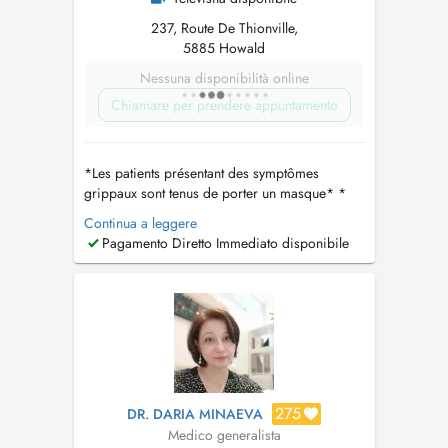
237, Route De Thionville,
5885 Howald
Nessuna disponibilità online
Chiamare per prendere appuntamento
*Les patients présentant des symptômes
grippaux sont tenus de porter un masque* *
vidéo consultation possible via Doctena*
Continua a leggere
Cabinet de médecine interne & médecine
Pagamento Diretto Immediato disponibile
générale Consultations médicales en visant les
maladies suivantes : - maladies pulmonaires -
maladies infectieuses compatibles ave...
275
DR. DARIA MINAEVA
Medico generalista