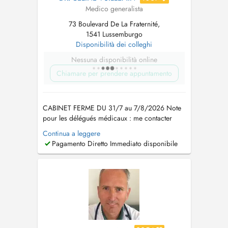
Medico generalista
73 Boulevard De La Fraternité,
1541 Lussemburgo
Disponibilità dei colleghi
Nessuna disponibilità online
Chiamare per prendere appuntamento
CABINET FERME DU 31/7 au 7/8/2026 Note
pour les délégués médicaux : me contacter
PAR MAIL UNIQUEMENT pour la prise de RDV
Continua a leggere
:
dr.vuillemin.celine@gmail.com
FR Médecin
Pagamento Diretto Immediato disponibile
généraliste avec 12 ans d'expérience en
France. Je vous propose le suivi des
nourrissons et enfants ainsi que des adultes ;
l...