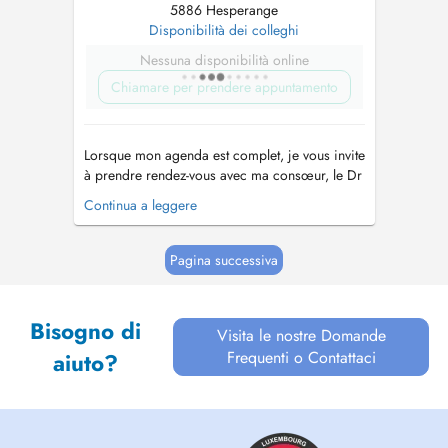
5886 Hesperange
Disponibilità dei colleghi
Nessuna disponibilità online
Chiamare per prendere appuntamento
Lorsque mon agenda est complet, je vous invite
à prendre rendez-vous avec ma consœur, le Dr
Hocine Lina avec qui je partage mon cabinet.
Continua a leggere
Consultations sans rendez-vous cf Doctena
(réservées aux patients connus du centre) -Sans
majoration -Accès selon l'ordre d'arrivée
Pagina successiva
Consultation non garan...
Bisogno di
Visita le nostre Domande
Frequenti o Contattaci
aiuto?