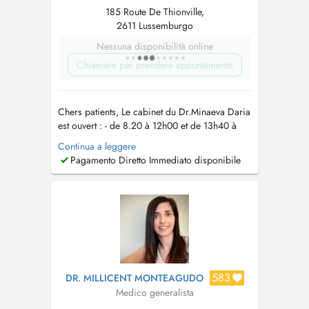
185 Route De Thionville,
2611 Lussemburgo
Nessuna disponibilità online
Chiamare per prendere appuntamento
Chers patients, Le cabinet du Dr.Minaeva Daria
est ouvert : - de 8.20 à 12h00 et de 13h40 à
18.00 du lundi au jeudi - de 8h00 à 12h00 et
Continua a leggere
de 13h40 à 17h00 le vendredi - Pas de
Pagamento Diretto Immediato disponibile
consultation le samedi - pas de video -
consultations - les enfants à partir de 2 ans
Vous pouvez prendre r...
583
DR. MILLICENT MONTEAGUDO
Medico generalista