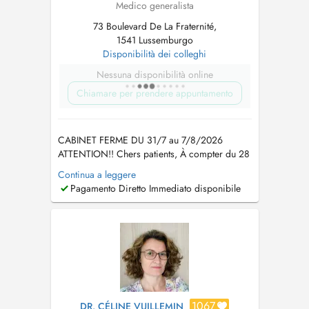
Medico generalista
73 Boulevard De La Fraternité,
1541 Lussemburgo
Disponibilità dei colleghi
Nessuna disponibilità online
Chiamare per prendere appuntamento
CABINET FERME DU 31/7 au 7/8/2026
ATTENTION!! Chers patients, À compter du 28
janvier et pour les trois prochains mois, les
Continua a leggere
consultations seront assurées par ma collègue
Pagamento Diretto Immediato disponibile
Dr Anne-Laure DUPONT. Médecin généraliste
française, formée au CHU de Toulouse, elle a
une dizaine d'années d'expérience e...
1067
DR. CÉLINE VUILLEMIN