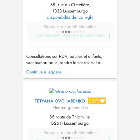
88, rue du Cimetière,
1338 Lussemburgo
Disponibilità dei colleghi
Nessuna disponibilità online
Chiamare per prendere appuntamento
Consultations sur RDV, adultes et enfants,
vaccination pour joindre le secretariat du
cabinet medical: 20 60 10 02. Experience
Continua a leggere
professionnelle -Luxembourg, depuis aout
2019, Centre Medical Bonnevoie -London UK
(2013-2018), Bupa Cromwell Hospital, cabinet
de groupe medecine generale -London UK...
2377
TETYANA OVCHARENKO
Medico generalista
85 route de Thionville,
L-2611 Lussemburgo
Nessuna disponibilità online