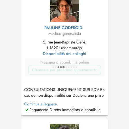
PAULINE GODFROID
Medico generalista
5, rue Jean-Baptiste Gellé,
L-1620 Lussemburgo
Disponibilità dei colleghi
Nessuna disponibilità online
Chiamare per prendere appuntamento
CONSULTATIONS UNIQUEMENT SUR RDV En
cas de non-disponibilité sur Doctena une prise
de RDV urgente reste éventuellement possible
Continua a leggere
en appelant le secretariat au 26 48 11 12. If
Pagamento Diretto Immediato disponibile
there is no availability on Doctena you might try
to call the secretary directly 26 48 11 12. Pour
les cas urgents en...