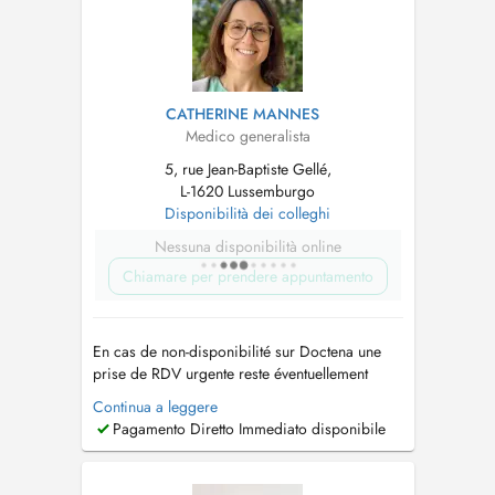
CATHERINE MANNES
Medico generalista
5, rue Jean-Baptiste Gellé,
L-1620 Lussemburgo
Disponibilità dei colleghi
Nessuna disponibilità online
Chiamare per prendere appuntamento
En cas de non-disponibilité sur Doctena une
prise de RDV urgente reste éventuellement
possible en appelant le secretariat au 26 48 11
Continua a leggere
12. If there is no availability on Doctena you
Pagamento Diretto Immediato disponibile
might try to call the secretary directly 26 48 11
12. Pour les cas urgents en soirée ou le
weekend veuillez vous ...