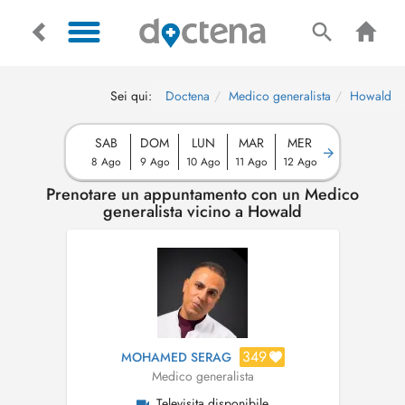
Sei qui:
Doctena
Medico generalista
Howald
SAB
DOM
LUN
MAR
MER
8 Ago
9 Ago
10 Ago
11 Ago
12 Ago
Prenotare un appuntamento con un Medico
generalista vicino a Howald
349
MOHAMED SERAG
Medico generalista
Televisita disponibile