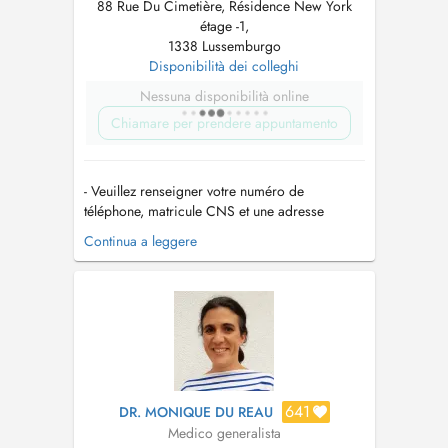
88 Rue Du Cimetière, Résidence New York
étage -1,
1338 Lussemburgo
Disponibilità dei colleghi
Nessuna disponibilità online
Chiamare per prendere appuntamento
- Veuillez renseigner votre numéro de
téléphone, matricule CNS et une adresse
postale valide; autrement le rendez-vous ne
Continua a leggere
sera pas validé. - Tout rendez-vous non
respecté non prévenu avec délai de 12 heures
à l'avance entraînera une facture du montant de
la consultation non remboursée par la CNS...
641
DR. MONIQUE DU REAU
Medico generalista