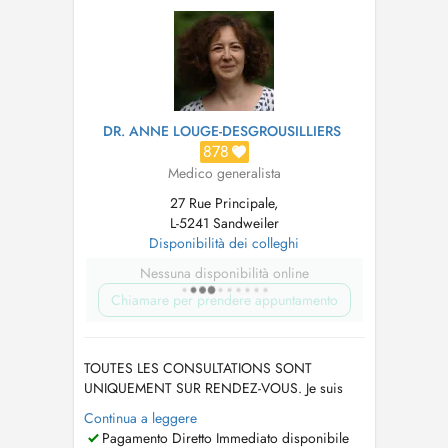
DR. ANNE LOUGE-DESGROUSILLIERS
878
Medico generalista
27 Rue Principale,
L-5241 Sandweiler
Disponibilità dei colleghi
Nessuna disponibilità online
Chiamare per prendere appuntamento
TOUTES LES CONSULTATIONS SONT
UNIQUEMENT SUR RENDEZ-VOUS. Je suis
absente du7 au 16 août et du 21 au 27
Continua a leggere
septembre 2026. Ech sinn net do vum 7. bis
Pagamento Diretto Immediato disponibile