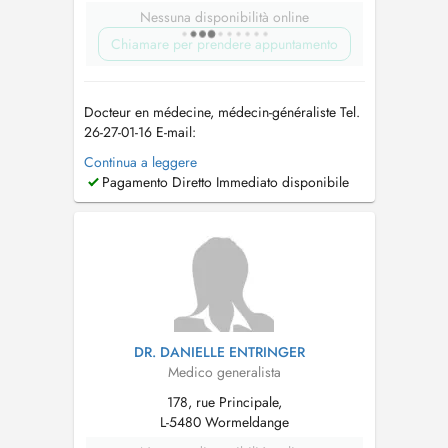
Nessuna disponibilità online
Chiamare per prendere appuntamento
Docteur en médecine, médecin-généraliste Tel.
26-27-01-16 E-mail:
allgemeinmediziner_lux@outlook.com
In
Continua a leggere
meiner Praxis biete ich eine umfassende
Pagamento Diretto Immediato disponibile
medizinische Betreuung im Bereich der
Allgemeinmedizin an. Der Fokus liegt auf einer
individuellen Versorgung, die sowohl
körperliche als auch psychis...
DR. DANIELLE ENTRINGER
Medico generalista
178, rue Principale,
L-5480 Wormeldange