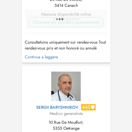
5414 Canach
Nessuna disponibilità online
Chiamare per prendere appuntamento
Consultations uniquement sur rendez-vous Tout
rendez-vous pris et non honoré ou annulé
moins de 4h avant l'heure convenue sera
Continua a leggere
facturé Les délégués médicaux peuvent prendre
rendez vous le lundi-mercredi-jeudi de 12 à 14
heures mail:
cabinetmedicalcanach@gmail.com
...
445
SERGII BARYSHNIKOV
Medico generalista
10 Rue De Moutfort,
5355 Oetrange