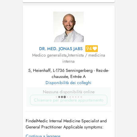
Beine/Ödeme, Atemwegsinfekte, Husten (akut
oder chronisch), Atemnot, diagnostiziertes
oder vermutetes As...
94
DR. MED. JONAS JABS
Medico generalista
,
Internista / medicina
interna
5, Heienhaff, L-1736 Senningerberg - Rez-de-
chaussée, Entrée A
Disponibilità dei colleghi
Nessuna disponibilità online
Chiamare per prendere appuntamento
FindelMedic Internal Medicine Specialist and
General Practitioner Applicable symptoms:
unintentional weight loss or weight gain /
Continua a leggere