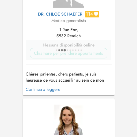
114
DR. CHLOÉ SCHAEFER
Medico generalista
1 Rue Enz,
5532 Remich
Nessuna disponibilità online
Chiamare per prendere appuntamento
Chères patientes, chers patients, Je suis
heureuse de vous accueillir au sein de mon
cabinet de médecine générale, situé à Remich.
Continua a leggere
Consultations de médecine générale adultes et
enfants dès la naissance Consultations sur
rendez- vous Pour toutes consultations urgentes
, veuillez contacte...