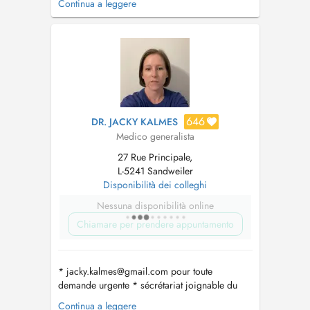
Continua a leggere
Veuillez noter que le cabinet médical se trouve
à Roodt-sur-syre, à 10 minutes du Kirchberg en
direction de Grevenmacher....
646
DR. JACKY KALMES
Medico generalista
27 Rue Principale,
L-5241 Sandweiler
Disponibilità dei colleghi
Nessuna disponibilità online
Chiamare per prendere appuntamento
*
jacky.kalmes@gmail.com
pour toute
demande urgente * sécrétariat joignable du
lundi-vendredi de 8h-11h au numéro 35 04 56
Continua a leggere