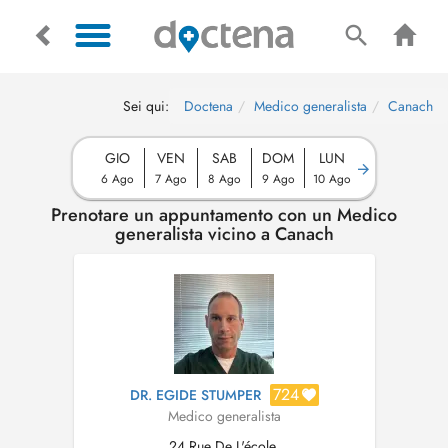
Sei qui:
Doctena
Medico generalista
Canach
GIO
VEN
SAB
DOM
LUN
6 Ago
7 Ago
8 Ago
9 Ago
10 Ago
Prenotare un appuntamento con un Medico
generalista vicino a Canach
724
DR. EGIDE STUMPER
Medico generalista
24 Rue De L'école,