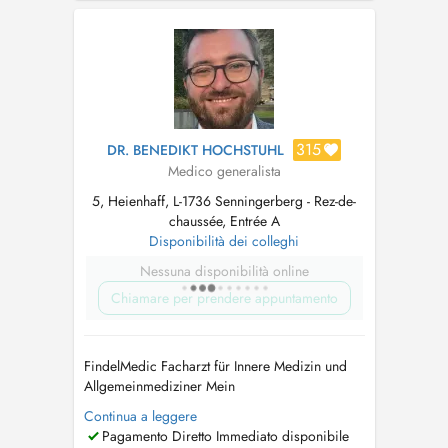
sport. Hausarzt Allgemeinmedizin und
Sportmedizin Praxis für Erwachsene und
Kinder ab 2 Jahre. M...
315
DR. BENEDIKT HOCHSTUHL
Medico generalista
5, Heienhaff, L-1736 Senningerberg - Rez-de-
chaussée, Entrée A
Disponibilità dei colleghi
Nessuna disponibilità online
Chiamare per prendere appuntamento
FindelMedic Facharzt für Innere Medizin und
Allgemeinmediziner Mein
Behandlungsspektrum umfasst unter anderem:
Continua a leggere
Herz-Kreislauf-Beschwerden, Herzrasen/
Pagamento Diretto Immediato disponibile
Herzstolpern (Palpitationen), geschwollene