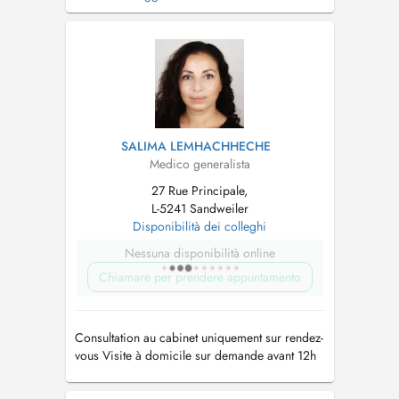
* horaires des consultations UNIQUEMENT
SUR RDV : - Lun: 8h-11h45 et 14h-16h30 - Mar:
8h-11h45 et 14h-16h30 - Mer: 8h-11h45 et 14h-
16h30 - Jeu: absente - Ven:...
SALIMA LEMHACHHECHE
Medico generalista
27 Rue Principale,
L-5241 Sandweiler
Disponibilità dei colleghi
Nessuna disponibilità online
Chiamare per prendere appuntamento
Consultation au cabinet uniquement sur rendez-
vous Visite à domicile sur demande avant 12h
Tél: 35 90 51