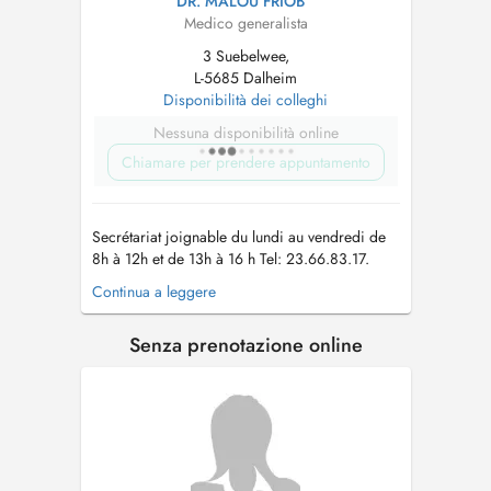
DR. MALOU FRIOB
Medico generalista
3 Suebelwee,
L-5685 Dalheim
Disponibilità dei colleghi
Nessuna disponibilità online
Chiamare per prendere appuntamento
Secrétariat joignable du lundi au vendredi de
8h à 12h et de 13h à 16 h Tel: 23.66.83.17.
Nous vous prions de bien vouloir porter un
Continua a leggere
masque au sein du centre médical en cas de
fièvre et/ou symptômes respiratoires. The
Senza prenotazione online
secretary is available to answer your calls from
monday to friday from 8am to...