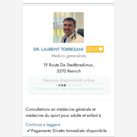
dem 16. August an vum 21. bis dem 27
September 2026. TÉLÉPHONE 26 35 21 18....
2516
DR. LAURENT TORRESANI
Medico generalista
19 Route De Stadtbredimus,
5570 Remich
Nessuna disponibilità online
Chiamare per prendere appuntamento
Consultations en médecine générale et
médecine du sport pour adulte et enfant à
partir de 2 ans. Médecine manuelle et
Continua a leggere
ostéopathie médicale: adulte uniquement et
Pagamento Diretto Immediato disponibile
avec consultation préalable. Médecine du