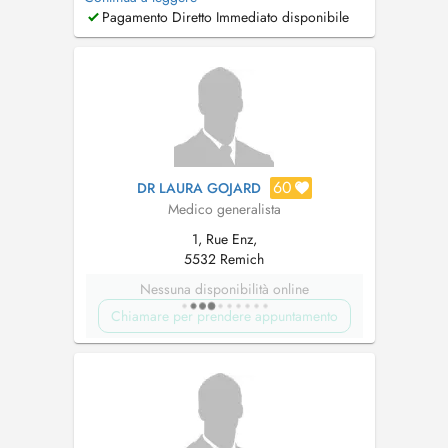
cardiovascular problems / high blood
Pagamento Diretto Immediato disponibile
pressure (hypertension) / rapid heartbeat /
palpitations / swollen legs or edema (fluid
retention) / respiratory infections and br...
60
DR LAURA GOJARD
Medico generalista
1, Rue Enz,
5532 Remich
Nessuna disponibilità online
Chiamare per prendere appuntamento