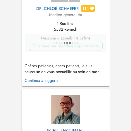
114
DR. CHLOÉ SCHAEFER
Medico generalista
1 Rue Enz,
5532 Remich
Nessuna disponibilità online
Chiamare per prendere appuntamento
Chères patientes, chers patients, Je suis
heureuse de vous accueillir au sein de mon
cabinet de médecine générale, situé à Remich.
Continua a leggere
Consultations de médecine générale adultes et
enfants dès la naissance Consultations sur
rendez- vous Pour toutes consultations urgentes
, veuillez contacte...
DR. RICHARD BATAL