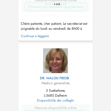
Nessuna disponibilità online
Chiamare per prendere appuntamento
Chère patiente, cher patient, Le secrétariat est
joignable du lundi au vendredi de 8h00 à
12h00 et (sauf mercredi après-midi) de 13h00
Continua a leggere
à 17h00 Tél. : 23 66 83 17 En cas de fièvre
et/ou de symptômes respiratoires, nous vous
prions de bien vouloir porter un masque
chirurgical à l'intérieur du centr...
DR. MALOU FRIOB
Medico generalista
3 Suebelwee,
L-5685 Dalheim
Disponibilità dei colleghi
Nessuna disponibilità online