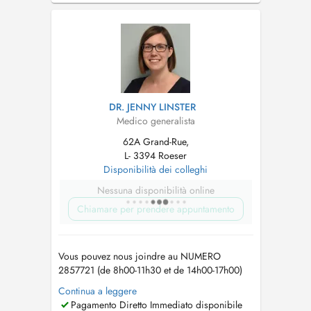
plus la prise en charge de nouveaux patients.
Merci pour votre compréhension. Médecin ...
DR. JENNY LINSTER
Medico generalista
62A Grand-Rue,
L- 3394 Roeser
Disponibilità dei colleghi
Nessuna disponibilità online
Chiamare per prendere appuntamento
Vous pouvez nous joindre au NUMERO
2857721 (de 8h00-11h30 et de 14h00-17h00)
ou envoyez-nous un email sur
info@cmroeser.lu
Continua a leggere
Pour garantir une bonne prise en charge de
Pagamento Diretto Immediato disponibile