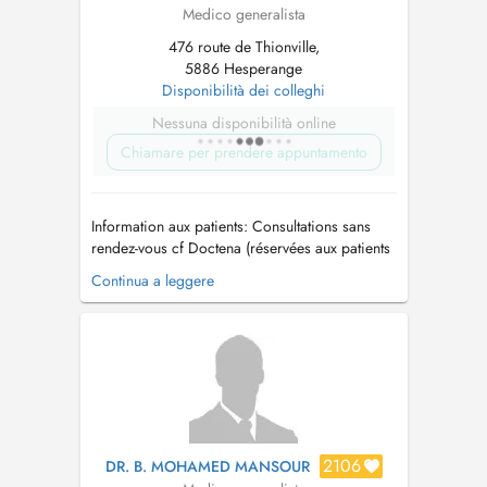
Medico generalista
476 route de Thionville,
5886 Hesperange
Disponibilità dei colleghi
Nessuna disponibilità online
Chiamare per prendere appuntamento
Information aux patients: Consultations sans
rendez-vous cf Doctena (réservées aux patients
connus du centre) -Sans majoration -Accès
Continua a leggere
selon l'ordre d'arrivée Consultation non
garantie : dépend de l'affluence et des
créneaux disponibles. Consultations sur
rendez-vous -M...
2106
DR. B. MOHAMED MANSOUR