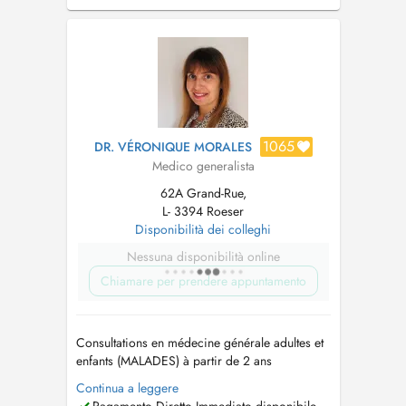
ses patients, Dr. Linster n'accepte actuellement
plus la prise en charge de nouveaux patients
qui n'habitent pas dans la commune ...
1065
DR. VÉRONIQUE MORALES
Medico generalista
62A Grand-Rue,
L- 3394 Roeser
Disponibilità dei colleghi
Nessuna disponibilità online
Chiamare per prendere appuntamento
Consultations en médecine générale adultes et
enfants (MALADES) à partir de 2 ans
uniquement sur RDV. Vous pouvez nous
Continua a leggere
joindre au NUMERO 2857721 (de 8h-11h30 et