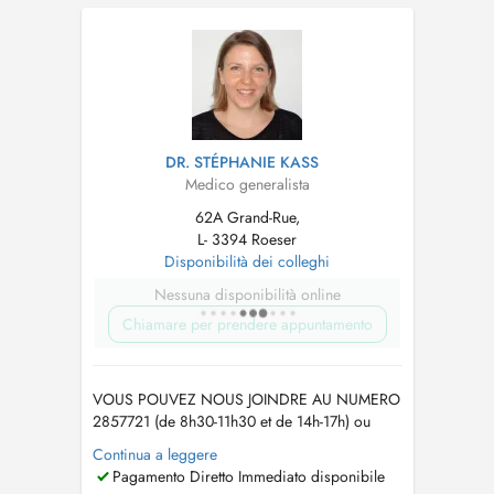
Lungenfunktion - Wundversorgung/
intraartikuläre Injektionen/ Punktionen/
Blutentnahmen vor Ort -
Gesundheitsuntersuch...
DR. STÉPHANIE KASS
Medico generalista
62A Grand-Rue,
L- 3394 Roeser
Disponibilità dei colleghi
Nessuna disponibilità online
Chiamare per prendere appuntamento
VOUS POUVEZ NOUS JOINDRE AU NUMERO
2857721 (de 8h30-11h30 et de 14h-17h) ou
envoyez nous un MAIL sur
info@cmroeser.lu
Continua a leggere
Pour garantir une bonne prise en charge de
Pagamento Diretto Immediato disponibile
ses patients Dr. Kass n'accepte actuellement