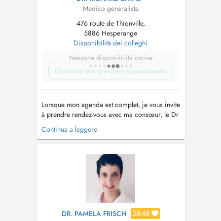
Medico generalista
476 route de Thionville,
5886 Hesperange
Disponibilità dei colleghi
Nessuna disponibilità online
Chiamare per prendere appuntamento
Lorsque mon agenda est complet, je vous invite
à prendre rendez-vous avec ma consœur, le Dr
Hocine Lina avec qui je partage mon cabinet.
Continua a leggere
Consultations sans rendez-vous cf Doctena
(réservées aux patients connus du centre) -Sans
majoration -Accès selon l'ordre d'arrivée
Consultation non garan...
2848
DR. PAMELA FRISCH