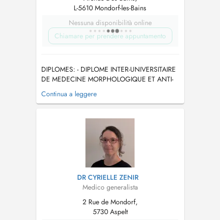
L-5610 Mondorf-les-Bains
Nessuna disponibilità online
Chiamare per prendere appuntamento
DIPLOMES: - DIPLOME INTER-UNIVERSITAIRE
DE MEDECINE MORPHOLOGIQUE ET ANTI-
AGE Image corporelle et prévention dans le
Continua a leggere
vieillissement DIPLOME QUALIFIANT
RECONNU PAR LE CONSEIL NATIONAL DE
L'ORDRE DES MEDECINS FRANCAIS -
Diplôme du Collège National de Médecine
Esthéti...
DR CYRIELLE ZENIR
Medico generalista
2 Rue de Mondorf,
5730 Aspelt