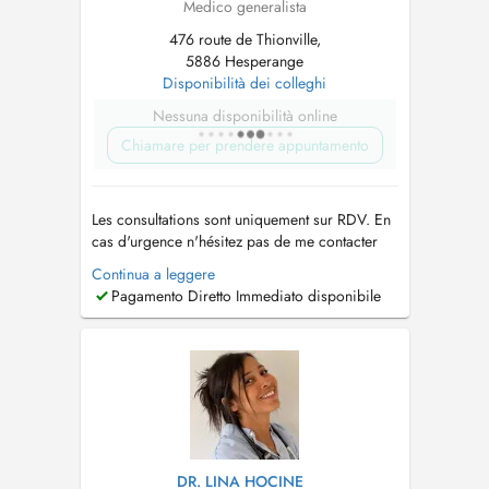
Medico generalista
476 route de Thionville,
5886 Hesperange
Disponibilità dei colleghi
Nessuna disponibilità online
Chiamare per prendere appuntamento
Les consultations sont uniquement sur RDV. En
cas d'urgence n'hésitez pas de me contacter
par mail:
p.frisch@cmhesper.lu
ou par Tel:
Continua a leggere
288559-1 Merci de votre compréhension que
Pagamento Diretto Immediato disponibile
Dr Pamela Frisch ne prend plus de nouveau
patients pour un suivi en médecine générale
sauf urgences ou échographies. C...
DR. LINA HOCINE