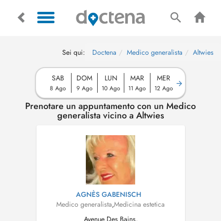
Sei qui:
Doctena
Medico generalista
Altwies
SAB
DOM
LUN
MAR
MER
8 Ago
9 Ago
10 Ago
11 Ago
12 Ago
Prenotare un appuntamento con un Medico
generalista vicino a Altwies
AGNÈS GABENISCH
Medico generalista
,
Medicina estetica
Avenue Des Bains,