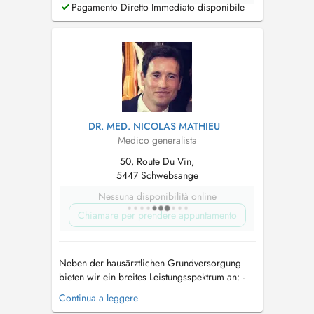
Pagamento Diretto Immediato disponibile
DR. MED. NICOLAS MATHIEU
Medico generalista
50, Route Du Vin,
5447 Schwebsange
Nessuna disponibilità online
Chiamare per prendere appuntamento
Neben der hausärztlichen Grundversorgung
bieten wir ein breites Leistungsspektrum an: -
präzise Diagnostik mittels moderner
Continua a leggere
Ultraschallgeräte, EKG, Langzeit-EKG/Blutdruck,