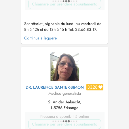
Chiamare per prendere appuntamento
Secrétariat joignable du lundi au vendredi de
8h à 12h et de 13h à 16 h Tel: 23.66.83.17.
Nous vous prions de bien vouloir porter un
Continua a leggere
masque au sein du centre médical en cas de
fièvre et/ou symptômes respiratoires. The
secretary is available to answer your calls from
monday to friday from 8am to...
3328
DR. LAURENCE SANTER-SIMON
Medico generalista
2, An der Aaluecht,
L-5756 Frisange
Nessuna disponibilità online
Chiamare per prendere appuntamento