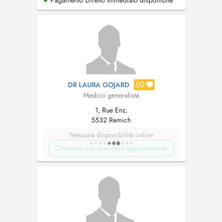
Pagamento Diretto Immediato disponibile
de 14h-17h) ou par MAIL sur
info@cmroeser.lu
...
60
DR LAURA GOJARD
Medico generalista
1, Rue Enz,
5532 Remich
Nessuna disponibilità online
Chiamare per prendere appuntamento