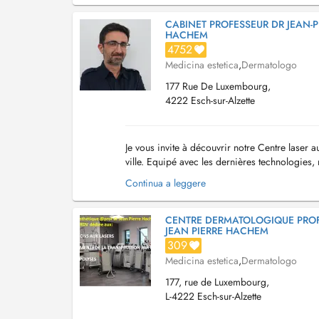
CABINET PROFESSEUR DR JEAN-P
HACHEM
4752
Medicina estetica
,
Dermatologo
177 Rue De Luxembourg,
4222 Esch-sur-Alzette
Je vous invite à découvrir notre Centre laser 
ville. Equipé avec les dernières technologies, 
des maladies cutanées jusqu'aux procédures..
Continua a leggere
CENTRE DERMATOLOGIQUE PRO
JEAN PIERRE HACHEM
309
Medicina estetica
,
Dermatologo
177, rue de Luxembourg,
L-4222 Esch-sur-Alzette