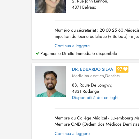
2, Rue John Lennon,
4371 Belvaux
Numéro du sécretariat : 20 60 25 60 Médecin
injection de toxine botulique (« Botox ») - in
prochainement) Le cabinet se situe au 1er éta..
Continua a leggere
Pagamento Diretto Immediato disponibile
97
DR. EDUARDO SILVA
Medicina estetica
,
Dentista
88, Route De Longwy,
4831 Rodange
Disponibilità dei colleghi
Membre du Collège Médical - Luxembourg Me
Membre OMD (Ordem dos Médicos Dentistas) 
Continua a leggere