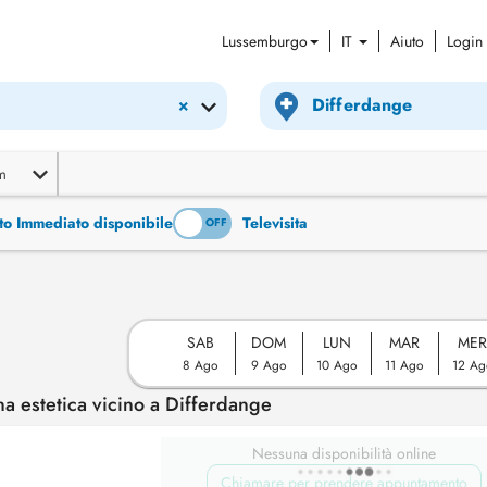
Lussemburgo
IT
Aiuto
Login
×
m
to Immediato disponibile
Televisita
ON
OFF
SAB
DOM
LUN
MAR
ME
8 Ago
9 Ago
10 Ago
11 Ago
12 Ag
 estetica vicino a Differdange
Nessuna disponibilità online
Chiamare per prendere appuntamento