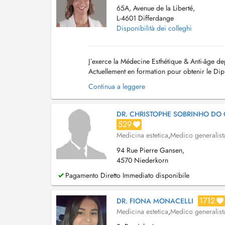
65A, Avenue de la Liberté,
L-4601 Differdange
Disponibilità dei colleghi
J´exerce la Médecine Esthétique & Anti-âge de
Actuellement en formation pour obtenir le Dip
pratique comprend les actes suivants : - É...
Continua a leggere
DR. CHRISTOPHE SOBRINHO DO
529
Medicina estetica
,
Medico generalist
94 Rue Pierre Gansen,
4570 Niederkorn
Pagamento Diretto Immediato disponibile
1712
DR. FIONA MONACELLI
Medicina estetica
,
Medico generalist