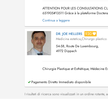
ATTENTION POUR LES CONSULTATIONS CLASSIQ
651905#13511 Grâce à la plateforme Doctena v
de la transpiration Miradry online. Cela vous 
Continua a leggere
930
DR. JOE HELLERS
Medicina estetica
,
Chirurgo plastico 
54-58, Route De Luxembourg,
4972 Dippach
Chirurgie Plastique et Esthétique, Médecine Es
Pagamento Diretto Immediato disponibile
I risultati di ricerca sono visualizzati in un ordine rotante