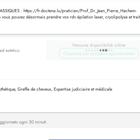
UES : https://fr.doctena.lu/praticien/Prof_Dr_Jean_Pierre_Hachem-
ous pouvez désormais prendre vos rdv épilation laser, cryolipolyse et trai
permet de choisir vos...
Nessuna disponibilità online
ed estetico
Chiamare per prendere appuntamento
thétique, Greffe de cheveux, Expertise judiciaire et médicale
, aggiornato ogni 30 minuti.