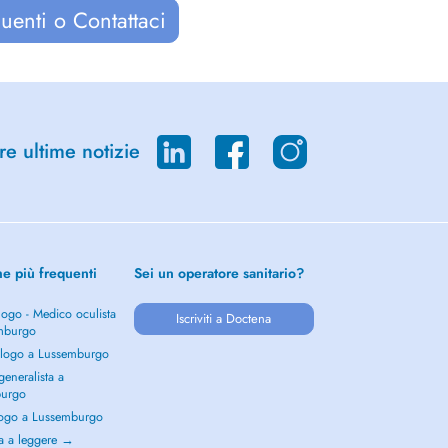
uenti o Contattaci
re ultime notizie
he più frequenti
Sei un operatore sanitario?
ogo - Medico oculista
Iscriviti a Doctena
mburgo
logo a Lussemburgo
eneralista a
burgo
ogo a Lussemburgo
a a leggere →