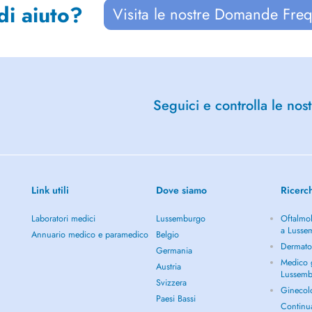
di aiuto?
Visita le nostre Domande Freq
Seguici e controlla le nost
Link utili
Dove siamo
Ricerc
Laboratori medici
Lussemburgo
Oftalmol
a Lusse
Annuario medico e paramedico
Belgio
Dermato
Germania
Medico g
Austria
Lussem
Svizzera
Ginecol
Paesi Bassi
Continu