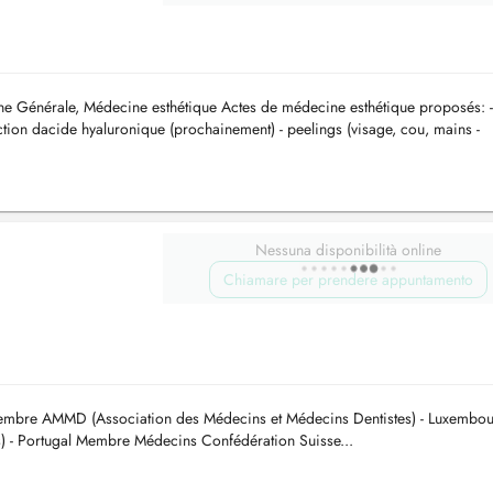
e Générale, Médecine esthétique Actes de médecine esthétique proposés: -
jection dacide hyaluronique (prochainement) - peelings (visage, cou, mains -
.
Nessuna disponibilità online
Chiamare per prendere appuntamento
mbre AMMD (Association des Médecins et Médecins Dentistes) - Luxembou
- Portugal Membre Médecins Confédération Suisse...