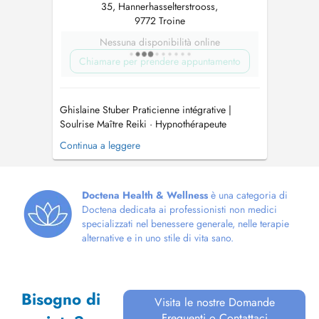
35, Hannerhasselterstrooss,
9772 Troine
Nessuna disponibilità online
Chiamare per prendere appuntamento
Ghislaine Stuber Praticienne intégrative |
Soulrise Maître Reiki · Hypnothérapeute
certifiée · EFT Niveau 2 · Numérologie ·
Continua a leggere
Human Design Ce que vous vivez a un sens. Et
une solution. Stress chronique. Nuits sans
sommeil. Cette anxiété qui revient. Ces mêmes
schémas qui se répètent malgré tou...
Doctena Health & Wellness
è una categoria di
Doctena dedicata ai professionisti non medici
specializzati nel benessere generale, nelle terapie
alternative e in uno stile di vita sano.
Bisogno di
Visita le nostre Domande
Frequenti o Contattaci