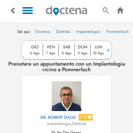
Sei qui:
Doctena
Dentista
Implantologia
Pommerloch
GIO
VEN
SAB
DOM
LUN
6 Ago
7 Ago
8 Ago
9 Ago
10 Ago
Prenotare un appuntamento con un Implantologia
vicino a Pommerloch
712
DR. ROBERT DAOU
Implantologia
,
Dentista
36 An Der Gaass,