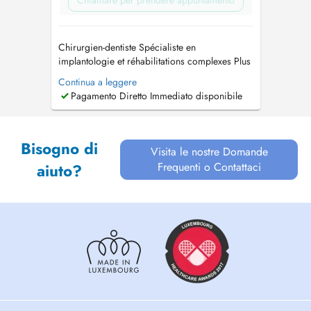
Chiamare per prendere appuntamento
Chirurgien-dentiste Spécialiste en
implantologie et réhabilitations complexes Plus
de 30 ans d'expérience clinique. Activité
Continua a leggere
orientée vers l'implantologie avancée, les
Pagamento Diretto Immediato disponibile
protocoles All-on-4 et les traitements
chirurgicaux spécialisés. Réalisation de
chirurgie orale (extractions complexes, de...
Bisogno di
Visita le nostre Domande
Frequenti o Contattaci
aiuto?