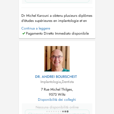
Dr Michel Karouni a obtenu plusieurs diplômes
d'études supérieures en implantologie et en
prothèse fixée à l'université Paris 7 après avoir
Continua a leggere
obtenu sa licence en chirurgie dentaire. Il
Pagamento Diretto Immediato disponibile
apporte son expertise dans la plupart des
procédures dentaires chirurgicales telles que la
pose d'implants avec ...
DR. ANDREI BOURSCHEIT
Implantologia
,
Dentista
7 Rue Michel Thilges,
9573 Wiltz
Disponibilità dei colleghi
Nessuna disponibilità online