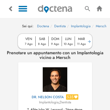
Sei qui:
Doctena
Dentista
Implantologia
Mersch
VEN
SAB
DOM
LUN
MAR
7 Ago
8 Ago
9 Ago
10 Ago
11 Ago
Prenotare un appuntamento con un Implantologia
vicino a Mersch
535
DR. NELSON COSTA
Implantologia
,
Dentista
7, Allée John W. Leonard - 2ème étage,