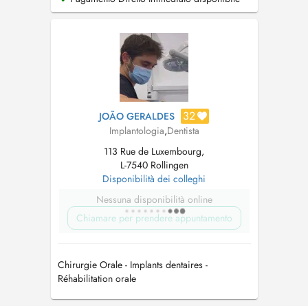
32
JOÃO GERALDES
Implantologia
,
Dentista
113 Rue de Luxembourg,
L-7540 Rollingen
Disponibilità dei colleghi
Nessuna disponibilità online
Chiamare per prendere appuntamento
Chirurgie Orale - Implants dentaires -
Réhabilitation orale