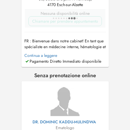
4170 Esch-sur-Alzette
Nessuna disponibilità online
Chiamare per prendere appuntamento
FR : Bienvenue dans notre cabinet! En tant que
spécialiste en médecine interne, hématologie et
oncologie, mon objectif est de vous offrir des
Continua a leggere
soins complets et empreints d'empathie.
Pagamento Diretto Immediato disponibile
Veuillez prendre rendez-vous avec une
ordonnance que vous envoyez à
Senza prenotazione online
secretariat@hope.lu
. Je me réjouis de faire
votr...
DR. DOMINIC KADDU-MULINDWA
Ematologo