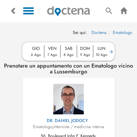
Sei qui:
Doctena
Ematologo
GIO
VEN
SAB
DOM
LUN
6 Ago
7 Ago
8 Ago
9 Ago
10 Ago
Prenotare un appuntamento con un Ematologo vicino
a Lussemburgo
DR. DANIEL JODOCY
Ematologo
,
Internista / medicina interna
56, Boulevard John F. Kennedy,