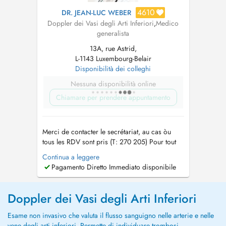
4610
DR. JEAN-LUC WEBER
Doppler dei Vasi degli Arti Inferiori
,
Medico
generalista
13A, rue Astrid,
L-1143 Luxembourg-Belair
Disponibilità dei colleghi
Nessuna disponibilità online
Chiamare per prendere appuntamento
Merci de contacter le secrétariat, au cas òu
tous les RDV sont pris (T: 270 205) Pour tout
RDV un supplément d'honoraire pour
Continua a leggere
convenance personnelle sera demandé. Tout
Pagamento Diretto Immediato disponibile
RDV non décommandé 24 hrs en avance sera
facturé au patient. Pour des raisons
comptables, le paiement de la consultation doit
Doppler dei Vasi degli Arti Inferiori
se ...
Esame non invasivo che valuta il flusso sanguigno nelle arterie e nelle
vene degli arti inferiori. Permette di individuare trombosi,