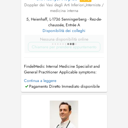
Doppler dei Vasi degli Arti Inferiori
,
Internista /
medicina interna
5, Heienhaff, L-1736 Senningerberg - Rez-de-
chaussée, Entrée A
Disponibilità dei colleghi
Nessuna disponibilità online
Chiamare per prendere appuntamento
FindelMedic Internal Medicine Specialist and
General Practitioner Applicable symptoms:
unintentional weight loss or weight gain /
Continua a leggere
cardiovascular problems / high blood
Pagamento Diretto Immediato disponibile
pressure (hypertension) / rapid heartbeat /
palpitations / swollen legs or edema (fluid
retention) / respiratory infections and br...