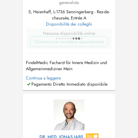
generalista
5, Heienhaff, L-1736 Senningerberg - Rez-de-
chaussée, Entrée A
Disponibilità dei colleghi
Nessuna disponibilità online
Chiamare per prendere appuntamento
FindelMedic Facharzt für Innere Medizin und
Allgemeinmediziner Mein
Behandlungsspektrum umfasst unter anderem:
Continua a leggere
Herz-Kreislauf-Beschwerden, Herzrasen/
Pagamento Diretto Immediato disponibile
Herzstolpern (Palpitationen), geschwollene
Beine/Ödeme, Atemwegsinfekte, Husten (akut
oder chronisch), Atemnot, diagnostiziertes
oder vermutetes As...
96
DR. MED. JONAS JABS