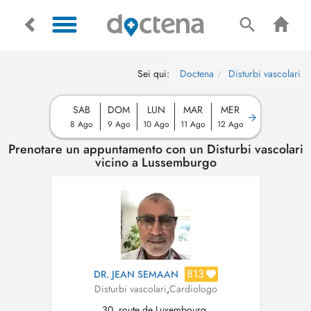
Sei qui:
Doctena
Disturbi vascolari
SAB
DOM
LUN
MAR
MER
8 Ago
9 Ago
10 Ago
11 Ago
12 Ago
Prenotare un appuntamento con un Disturbi vascolari
vicino a Lussemburgo
813
DR. JEAN SEMAAN
Disturbi vascolari
,
Cardiologo
30, route de Luxembourg,