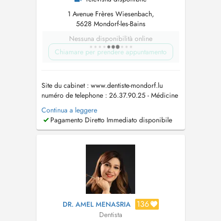
1 Avenue Frères Wiesenbach,
5628 Mondorf-les-Bains
Nessuna disponibilità online
Chiamare per prendere appuntamento
Site du cabinet : www.dentiste-mondorf.lu
numéro de telephone : 26.37.90.25 - Médicine
Dentaire Génerale - Prosthèse fixe et amovible -
Continua a leggere
Implantologie dentaire -Parodontologie -
Pagamento Diretto Immediato disponibile
Orthodontie par gouttières d'allignement -
Blanchiment dentaire - Dentisterie esthétique (
Facettes ...
136
DR. AMEL MENASRIA
Dentista