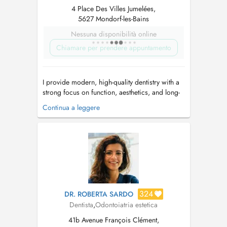
4 Place Des Villes Jumelées,
5627 Mondorf-les-Bains
Nessuna disponibilità online
Chiamare per prendere appuntamento
I provide modern, high-quality dentistry with a
strong focus on function, aesthetics, and long-
term stability. My clinical approach is based on
Continua a leggere
minimally invasive and biologically driven
principles, combining precision, advanced
pain management, and a deep understanding
of each patients needs, en...
324
DR. ROBERTA SARDO
Dentista
,
Odontoiatria estetica
41b Avenue François Clément,