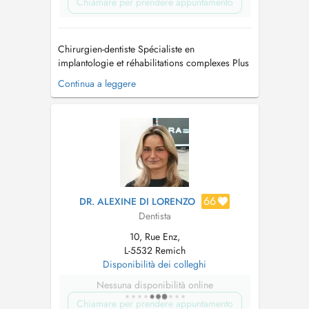
Chiamare per prendere appuntamento
Chirurgien-dentiste Spécialiste en
implantologie et réhabilitations complexes Plus
de 30 ans d'expérience clinique. Activité
Continua a leggere
orientée vers l'implantologie avancée, les
protocoles All-on-4 et les traitements
chirurgicaux spécialisés. Réalisation de
chirurgie orale (extractions complexes, de...
66
DR. ALEXINE DI LORENZO
Dentista
10, Rue Enz,
L-5532 Remich
Disponibilità dei colleghi
Nessuna disponibilità online
Chiamare per prendere appuntamento