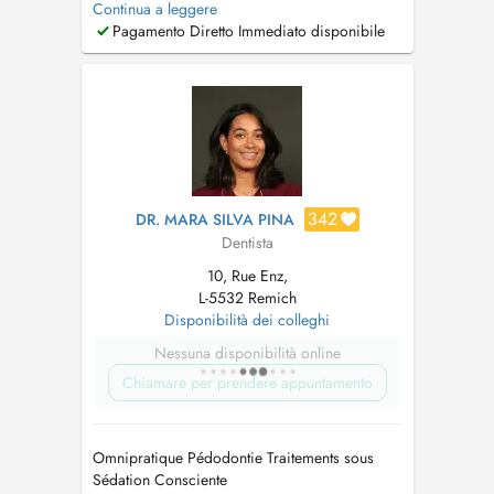
Continua a leggere
techniques. Il attache une grande importance à
Pagamento Diretto Immediato disponibile
instaurer une relation de confiance avec
chacun de ses patients. Disponible et à lécoute,
il veille à expliquer...
342
DR. MARA SILVA PINA
Dentista
10, Rue Enz,
L-5532 Remich
Disponibilità dei colleghi
Nessuna disponibilità online
Chiamare per prendere appuntamento
Omnipratique Pédodontie Traitements sous
Sédation Consciente