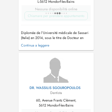
L-5612 Mondorf-les-Bains
Nessuna disponibilità online
Chiamare per prendere appuntamento
Diplomée de l’Université médicale de Sassari
(Italie) en 2014, sous le titre de Docteur en
médecine dentaire et prothèse dentaire.
Continua a leggere
Pratique clinique à plein temps en Sardaigne
(Italie) du 2014 au 2019. Cours de Odontologie
conservatrice et restauratrice (Dr Ferrari) Cours
de Parodontologie e...
DR. WASSILIS SGOUROPOULOS
Dentista
60, Avenue Frantz Clément,
5612 Mondorf-les-Bains