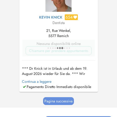
654
KEVIN KNICK
Dentista
21, Rue Wenkel,
5577 Remich
Nessuna disponibilità online
Chiamare per prendere appuntamento
*** Dr Knick ist in Urlaub und ab dem 19.
August 2026 wieder für Sie da. *** Wir
rechnen alle zugelassenen Zahnbehandlungen
Continua a leggere
und Radiologieleistungen direkt über Ihre
Pagamento Diretto Immediato disponibile
Krankenkasse ab. Leistungen / Prestations: -
Ganzheitliche Zahnheilkunde / réhabilitation
orale complète - Schmerzbehandl...
Pagina successiva