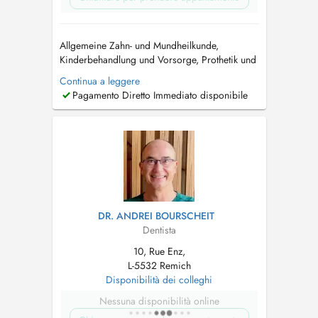
Allgemeine Zahn- und Mundheilkunde,
Kinderbehandlung und Vorsorge, Prothetik und
ästhetischer Zahnersatz, allgemeine
Continua a leggere
Dentalchirurgie, ästhetische und
Pagamento Diretto Immediato disponibile
minimalinvasive füllungstherapeutische
Behandlung, , modernste Methoden der
Endodontie, zeitgemäße individualisierte
Prophylaxe und Parodontologiebeha...
DR. ANDREI BOURSCHEIT
Dentista
10, Rue Enz,
L-5532 Remich
Disponibilità dei colleghi
Nessuna disponibilità online