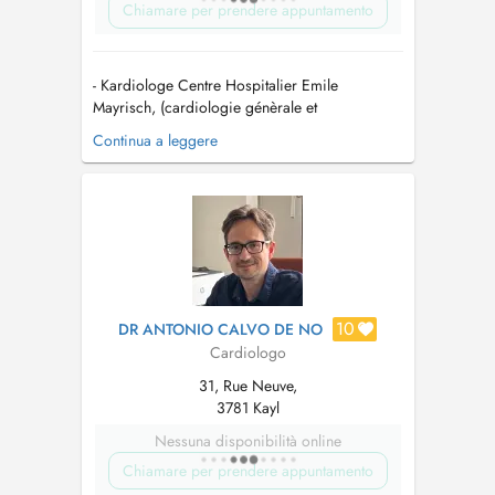
Chiamare per prendere appuntamento
- Kardiologe Centre Hospitalier Emile
Mayrisch, (cardiologie génèrale et
interventionnelle) - Facharzt für Innere Medizin
Continua a leggere
und Kardiologie, Ärztekammer Westfalen-Lippe
- Hypertensiologue (DHL-Deutsche Hypertonie
Liga)...
10
DR ANTONIO CALVO DE NO
Cardiologo
31, Rue Neuve,
3781 Kayl
Nessuna disponibilità online
Chiamare per prendere appuntamento