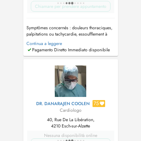
Chiamare per prendere appuntamento
Symptômes concernés : douleurs thoraciques,
palpitations ou tachycardie, essoufflement à
l'effort ou au repos, hypertension artérielle,
Continua a leggere
péricardite, insuffisance cardiaque, jambes
Pagamento Diretto Immediato disponibile
gonflées ou douloureuses. Examens pratiqués:
ECG, Echocardiographie doppler,
Echographie des carotides (troncs supra-ao...
75
DR. DANARAJEN COOLEN
Cardiologo
40, Rue De La Libération,
4210 Esch-sur-Alzette
Nessuna disponibilità online