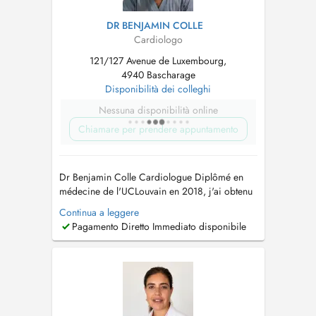
DR BENJAMIN COLLE
Cardiologo
121/127 Avenue de Luxembourg,
4940 Bascharage
Disponibilità dei colleghi
Nessuna disponibilità online
Chiamare per prendere appuntamento
Dr Benjamin Colle Cardiologue Diplômé en
médecine de l'UCLouvain en 2018, j'ai obtenu
mon titre de spécialiste en cardiologie en
Continua a leggere
2024 à l'UCLouvain. Jai complété ma formation
Pagamento Diretto Immediato disponibile
par un Certificat Interuniversitaire en
Échographie Cardiaque (Université de Liège,
2024) ainsi qu'un DIU de Cardiomyo...