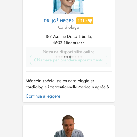
1316
DR. JOÉ HEGER
Cardiologo
187 Avenue De La Liberté,
4602 Niederkorn
Nessuna disponibilità online
Chiamare per prendere appuntamento
Médecin spécialiste en cardiologie et
cardiologie interventionnelle Médecin agréé à
l'INCCI-Haerzzenter Médecin agréé au CHEM.
Continua a leggere
Consultation disponible sur deux sites: - 1.
Centre Médical Heger (Kirchberg) - 2.
Polyclinique cardiologique (CHEM
Niederkorn) En cas de rendez-vous urgent,
veu...