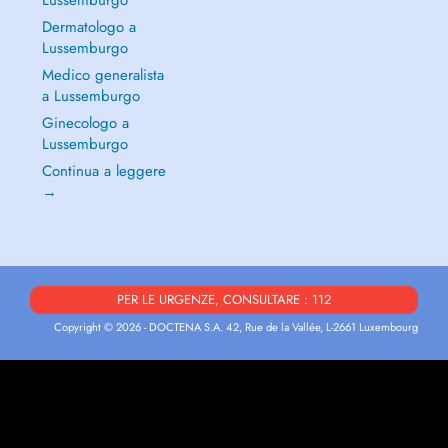
Lussemburgo
Dermatologo a
Lussemburgo
Medico generalista
a Lussemburgo
Ginecologo a
Lussemburgo
Continua a leggere
→
PER LE URGENZE, CONSULTARE : 112
Copyright © 2026 - DOCTENA S.A. 42, Rue de la Vallée, L-2661 Luxembourg