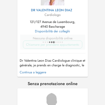
DR VALENTINA LEON DIAZ
Cardiologo
121/127 Avenue de Luxembourg,
4940 Bascharage
Disponibilità dei colleghi
Nessuna disponibilità online
Chiamare per prendere appuntamento
Dr Valentina Leon Diaz Cardiologue clinique et
générale, je prends en charge le diagnostic, le
traitement et le suivi des maladies
Continua a leggere
cardiovasculaires. J'accorde une attention
particulière à l'écoute de mes patients et je
Senza prenotazione online
prends le temps de répondre à leurs questions
afin que chacun puisse comp...