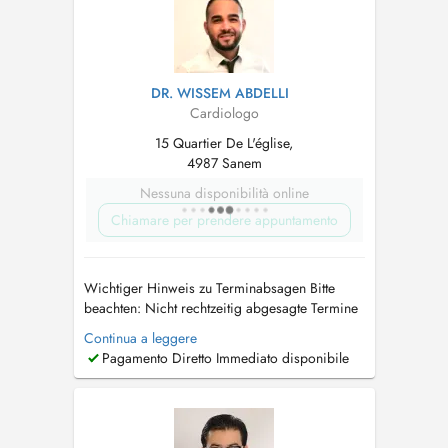
DR. WISSEM ABDELLI
Cardiologo
15 Quartier De L'église,
4987 Sanem
Nessuna disponibilità online
Chiamare per prendere appuntamento
Wichtiger Hinweis zu Terminabsagen Bitte
beachten: Nicht rechtzeitig abgesagte Termine
mind. 24 Std. vorher oder Nichterscheinen
Continua a leggere
können in Rechnung gestellt werden. Vielen
Pagamento Diretto Immediato disponibile
Dank für Ihr Verständnis. Ihr Praxisteam Avis
important concernant les rendez-vous Merci de
noter : Les rendez-vo...