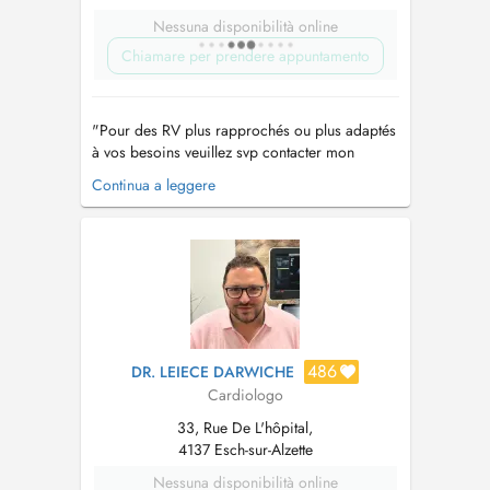
Nessuna disponibilità online
Chiamare per prendere appuntamento
"Pour des RV plus rapprochés ou plus adaptés
à vos besoins veuillez svp contacter mon
secrétariat au numéro de téléphone 54 93 34
Continua a leggere
ou par fax au numéro 54 93 44." "Le cabinet
se situe vis-à-vis de la gare d' Esch/Alzette et se
trouve à 100m du parking de la Place de
l'Hôtel de Ville."...
486
DR. LEIECE DARWICHE
Cardiologo
33, Rue De L'hôpital,
4137 Esch-sur-Alzette
Nessuna disponibilità online