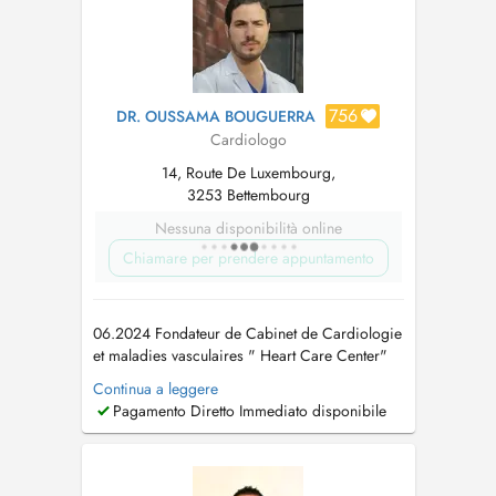
756
DR. OUSSAMA BOUGUERRA
Cardiologo
14, Route De Luxembourg,
3253 Bettembourg
Nessuna disponibilità online
Chiamare per prendere appuntamento
06.2024 Fondateur de Cabinet de Cardiologie
et maladies vasculaires " Heart Care Center"
Gründung der Praxis für Herz und
Continua a leggere
Gefäßmedizin seit dem 01/06/2024 ''Heart
Pagamento Diretto Immediato disponibile
Care Center'' 05.2023-05.2024: Medizinische
Universität Lausitz - Carl Thiem als Facharzt für
Innere Medizin und Kardiologie 10.20...