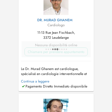
DR. MURAD GHANEM
Cardiologo
11-13 Rue Jean Fischbach,
3372 Leudelange
Nessuna disponibilità online
Chiamare per prendere appuntamento
Le Dr. Murad Ghanem est cardiologue,
spécialisé en cardiologie interventionnelle et
conservatrice. Il exerce actuellement en tant que
Continua a leggere
cardiologue au Centre Hospitalier de
Pagamento Diretto Immediato disponibile
Luxembourg (CHL) depuis mai 2025, tout en
dirigeant son propre cabinet de cardiologie
(fondé en septembre 2022), avec des...