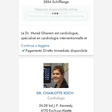
3884 Schifflange
Nessuna disponibilità online
Chiamare per prendere appuntamento
Le Dr. Murad Ghanem est cardiologue,
spécialisé en cardiologie interventionnelle et
conservatrice. Il exerce actuellement en tant que
Continua a leggere
cardiologue au Centre Hospitalier de
Pagamento Diretto Immediato disponibile
Luxembourg (CHL) depuis mai 2025, tout en
dirigeant son propre cabinet de cardiologie
(fondé en septembre 2022), avec des...
DR. CHARLOTTE KOCH
Cardiologo
26-28 bd J.-F. Kennedy,
4170 Esch-sur-Alzette