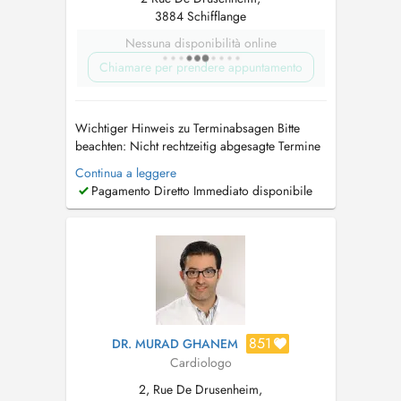
3884 Schifflange
Nessuna disponibilità online
Chiamare per prendere appuntamento
Wichtiger Hinweis zu Terminabsagen Bitte
beachten: Nicht rechtzeitig abgesagte Termine
mind. 24 Std. vorher oder Nichterscheinen
Continua a leggere
können in Rechnung gestellt werden. Vielen
Pagamento Diretto Immediato disponibile
Dank für Ihr Verständnis. Ihr Praxisteam Avis
important concernant les rendez-vous Merci de
noter : Les rendez-vo...
851
DR. MURAD GHANEM
Cardiologo
2, Rue De Drusenheim,