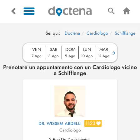
Sei qui:
Doctena
Cardiologo
Schifflange
VEN
SAB
DOM
LUN
MAR
7 Ago
8 Ago
9 Ago
10 Ago
11 Ago
Prenotare un appuntamento con un Cardiologo vicino
a Schifflange
1123
DR. WISSEM ABDELLI
Cardiologo
2 Rue De Drusenheim,