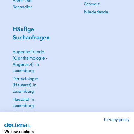
Ärzte und
Schweiz
Behandler
Niederlande
Häufige
Suchanfragen
Augenheilkunde
(Ophthalmologie -
Augenarzt) in
Luxemburg
Dermatologie
(Hautarzt) in
Luxemburg
Hausarzt in
Luxemburg
Gynäkologie
(Frauenarzt -
Privacy policy
Frauenheilkunde)
We use cookies
in Luxemburg