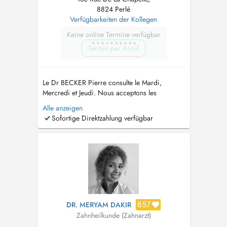
8824 Perlé
Verfügbarkeiten der Kollegen
Keine online Termine verfügbar
Termin per Anruf
Le Dr BECKER Pierre consulte le Mardi,
Mercredi et Jeudi. Nous acceptons les
urgences. Si aucune plage horaire n'est
Alle anzeigen
disponible sur le site, merci de contacter
Sofortige Direktzahlung verfügbar
directement le cabinet par téléphone (+352 27
75 81 01). ou si besoin en cas d'indisponibilité
du secrétariat : +352 691 136 320...
857
DR. MERYAM DAKIR
Zahnheilkunde (Zahnarzt)