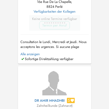
16e Rue De La Chapelle,
8824 Perlé
Verfügbarkeiten der Kollegen
Keine online Termine verfügbar
Termin per Anruf
Consultation le Lundi, Mercredi et Jeudi. Nous
acceptons les urgences. Si aucune plage
horaire n'est disponible sur le site, merci de
Alle anzeigen
contacter directement le cabinet par téléphone
Sofortige Direktzahlung verfügbar
(+352 27 75 81 01). ou si besoin en cas
d'indisponibilité du secrétariat : +352 691 136
320...
5
DR AMIR MHADHBI
Zahnheilkunde (Zahnarzt)