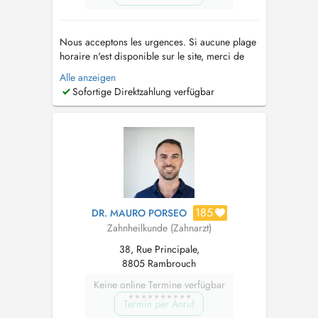
Nous acceptons les urgences. Si aucune plage
horaire n'est disponible sur le site, merci de
contacter directement le cabinet par téléphone
Alle anzeigen
(+352 27 75 81 01). ou si besoin en cas
Sofortige Direktzahlung verfügbar
d'indisponibilité du secrétariat : +352 691 136
320 Mail:
dentiste.perle@gmail.com
...
185
DR. MAURO PORSEO
Zahnheilkunde (Zahnarzt)
38, Rue Principale,
8805 Rambrouch
Keine online Termine verfügbar
Termin per Anruf