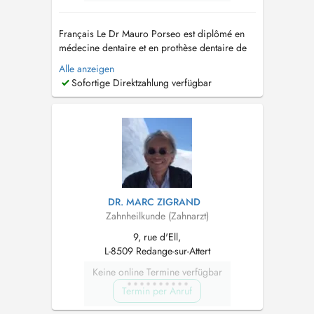
Français Le Dr Mauro Porseo est diplômé en
médecine dentaire et en prothèse dentaire de
l'Université de Rome Tor Vergata. En 2013, il
Alle anzeigen
invente le premier expanseur palatin rapide
Sofortige Direktzahlung verfügbar
avec approche vestibulaire, sujet de sa thèse, et
deux ans plus tard, il obtient le brevet dont il est
propriétaire....
DR. MARC ZIGRAND
Zahnheilkunde (Zahnarzt)
9, rue d'Ell,
L-8509 Redange-sur-Attert
Keine online Termine verfügbar
Termin per Anruf