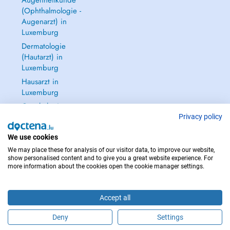
Augenheilkunde
(Ophthalmologie -
Augenarzt) in
Luxemburg
Dermatologie
(Hautarzt) in
Luxemburg
Hausarzt in
Luxemburg
Gynäkologie
(Frauenarzt -
Privacy policy
Frauenheilkunde)
We use cookies
in Luxemburg
We may place these for analysis of our visitor data, to improve our website,
Alle anzeigen →
show personalised content and to give you a great website experience. For
more information about the cookies open the cookie manager settings.
Accept all
IM NOTFALL WENDEN SIE SICH AN : 112
Deny
Settings
Copyright © 2026 - DOCTENA S.A. 42, Rue de la Vallée, L-2661 Luxembourg