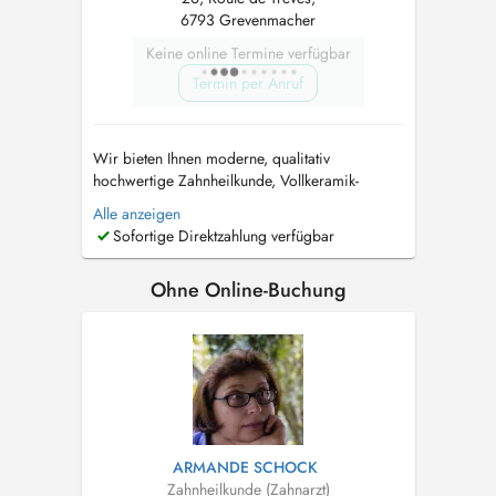
6793 Grevenmacher
Keine online Termine verfügbar
Termin per Anruf
Wir bieten Ihnen moderne, qualitativ
hochwertige Zahnheilkunde, Vollkeramik-
Zahnersatz in einer Sitzung (CEREC),
Alle anzeigen
Implantologie, Parodontologie, Endodontie und
Sofortige Direktzahlung verfügbar
Laserzahnheilkunde aus einer Hand.
Praxisbewährt, innovativ und schonend -
Ohne Online-Buchung
SMARTDENTAL. Bei uns sind Sie in
kompetenten Händen und genieß...
ARMANDE SCHOCK
Zahnheilkunde (Zahnarzt)