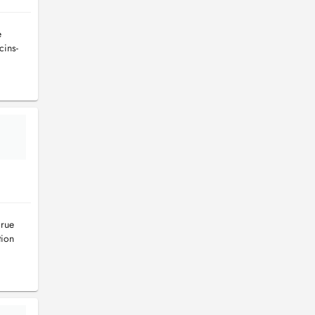
e
cins-
 rue
tion