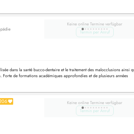
Keine online Termine verfügbar
opädie
Termin per Anruf
alisée dans la santé bucco-dentaire et le traitement des malocclusions ainsi 
es. Forte de formations académiques approfondies et de plusieurs années
s, combin...
206
Keine online Termine verfügbar
Termin per Anruf