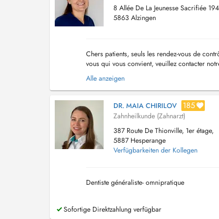
8 Allée De La Jeunesse Sacrifiée 19
5863 Alzingen
Chers patients, seuls les rendez-vous de contr
vous qui vous convient, veuillez contacter not
und Notfalltermine verfügbar. Sollte auf Do...
Alle anzeigen
185
DR. MAIA CHIRILOV
Zahnheilkunde (Zahnarzt)
387 Route De Thionville, 1er étage,
5887 Hesperange
Verfügbarkeiten der Kollegen
Dentiste généraliste- omnipratique
Sofortige Direktzahlung verfügbar