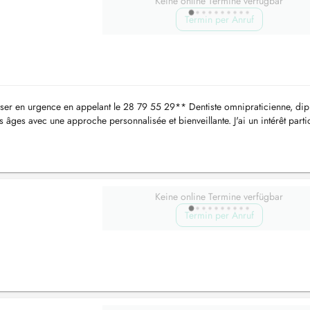
Keine online Termine verfügbar
Termin per Anruf
er en urgence en appelant le 28 79 55 29** Dentiste omnipraticienne, di
s âges avec une approche personnalisée et bienveillante. J'ai un intérêt parti
Keine online Termine verfügbar
Termin per Anruf