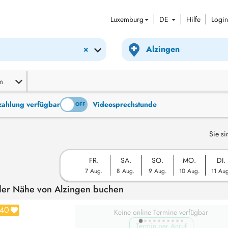
Luxemburg
DE
Hilfe
Login
×
m
tzahlung verfügbar
Videosprechstunde
ON
OFF
Sie si
FR.
SA.
SO.
MO.
DI.
7 Aug.
8 Aug.
9 Aug.
10 Aug.
11 Au
 der Nähe von Alzingen buchen
40
Keine online Termine verfügbar
Termin per Anruf