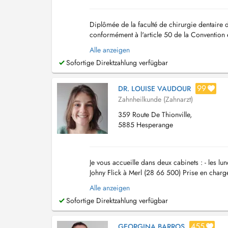
Diplômée de la faculté de chirurgie dentaire 
conformément à l'article 50 de la Convention 
dentistes, conclue en exécution de l'article 61 
Alle anzeigen
Sofortige Direktzahlung verfügbar
99
DR. LOUISE VAUDOUR
Zahnheilkunde (Zahnarzt)
359 Route De Thionville,
5885 Hesperange
Je vous accueille dans deux cabinets : - les l
Johny Flick à Merl (28 66 500) Prise en charge 
dentaire - traitement de racine...
Alle anzeigen
Sofortige Direktzahlung verfügbar
455
GEORGINA BARROS