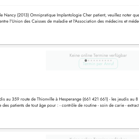
de Nancy (2013) Omnipratique Implantologie Cher patient, veuillez noter qu
entre l'Union des Caisses de maladie et l'Association des médecins et méde
du...
Keine online Termine verfügbar
Termin per Anruf
undis au 359 route de Thionville à Hesperange (661 421 661) - les jeudis au 8
des patients de tout âge pour : - contrôle de routine - soin de carie - extrac