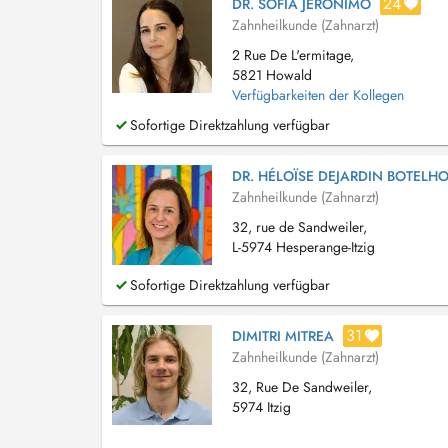
24
DR. SOFIA JERONIMO
Zahnheilkunde (Zahnarzt)
2 Rue De L'ermitage,
5821 Howald
Verfügbarkeiten der Kollegen
Sofortige Direktzahlung verfügbar
DR. HÉLOÏSE DEJARDIN BOTELH
Zahnheilkunde (Zahnarzt)
32, rue de Sandweiler,
L-5974 Hesperange-Itzig
Sofortige Direktzahlung verfügbar
31
DIMITRI MITREA
Zahnheilkunde (Zahnarzt)
32, Rue De Sandweiler,
5974 Itzig