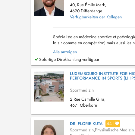
40, Rue Émile Mark,
4620 Differdange
Verfügbarkeiten der Kollegen
Spécialiste en médecine sportive et pathologie
loisir comme en compétition) mais aussi les 
Médecin de la fédération luxembourgeoise de.
Alle anzeigen
Sofortige Direktzahlung verfügbar
LUXEMBOURG INSTITUTE FOR HI
PERFORMANCE IN SPORTS (LIHP
Sportmedizin
2 Rue Camille Gira,
4671 Oberkorn
441
DR. FLORIE KUTA
Sportmedizin
,
Physikalische Medizin