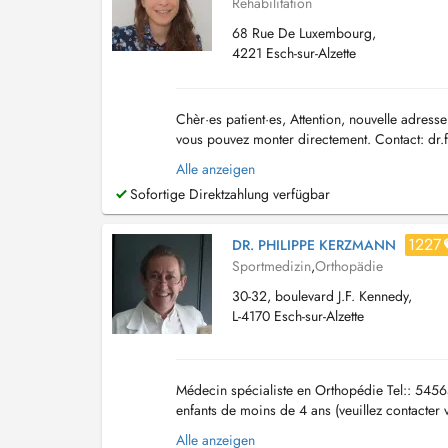
Rehabilitation
68 Rue De Luxembourg,
4221 Esch-sur-Alzette
Chèr·es patient·es, Attention, nouvelle adress
vous pouvez monter directement. Contact:
dr.
pathologies aiguës et chroniques de ...
Alle anzeigen
Sofortige Direktzahlung verfügbar
1227
DR. PHILIPPE KERZMANN
Sportmedizin
,
Orthopädie
30-32, boulevard J.F. Kennedy,
L-4170 Esch-sur-Alzette
Médecin spécialiste en Orthopédie Tel:: 5
enfants de moins de 4 ans (veuillez contacter v
prenons rendez-vous uniquement par téléphone
Alle anzeigen