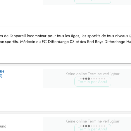
s de l'appareil locomoteur pour tous les âges, les sportifs de tous niveaux 
non-sportifs. Médecin du FC Differdange 03 et des Red Boys Differdange Ha
..
GH
Keine online Termine verfügbar
S)
Termin per Anruf
Keine online Termine verfügbar
 und
Termin per Anruf