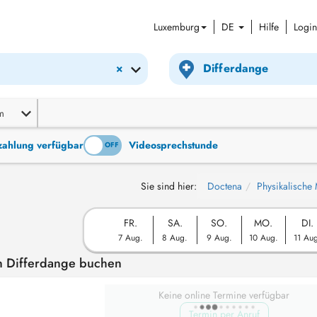
Luxemburg
DE
Hilfe
Login
×
m
tzahlung verfügbar
Videosprechstunde
ON
OFF
Sie sind hier:
Doctena
Physikalische 
FR.
SA.
SO.
MO.
DI.
7 Aug.
8 Aug.
9 Aug.
10 Aug.
11 Au
n Differdange buchen
Keine online Termine verfügbar
Termin per Anruf