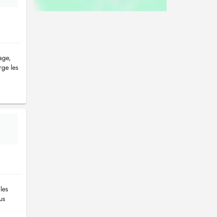
age,
rge les
les
us