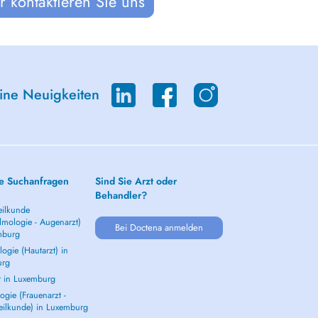
 kontaktieren Sie uns
eine Neuigkeiten
e Suchanfragen
Sind Sie Arzt oder
Behandler?
ilkunde
lmologie - Augenarzt)
Bei Doctena anmelden
mburg
ogie (Hautarzt) in
urg
t in Luxemburg
gie (Frauenarzt -
eilkunde) in Luxemburg