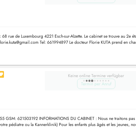
e: 68 rue de Luxembourg 4221 Esch-sur-Alzette. Le cabinet se trouve au 2e ét
florie.kuta@gmail.com
Tel: 661994897 Le docteur Florie KUTA prend en cha
Keine online Termine verfügbar
Termin per Anruf
45655 GSM: 621503192 INFORMATIONS DU CABINET : Nous ne traitons pas 
otre pédiatre ou la Kannerklinik) Pour les enfants plus âgés et les jeunes, no
....