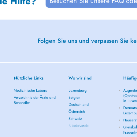
ie Hilfe?
Besuchen Sie unsere FAQ oder
Folgen Sie uns und verpassen Sie k
Nützliche Links
Wo wir sind
Häufig
Medizinische Labors
Luxemburg
Augenhe
(Ophtha
Verzeichnis der Ärzte und
Belgien
in Luxe
Behandler
Deutschland
Dermatol
Österreich
Luxemb
Schweiz
Hausarz
Niederlande
Gynäkolo
Frauenh