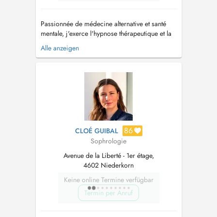
Passionnée de médecine alternative et santé
mentale, j'exerce l'hypnose thérapeutique et la
sophrologie depuis 20 ans , je suis des
Alle anzeigen
formations régulièrement afin de vous
accompagner efficacement dans de
nombreuses difficultés de la vie, mon approche
est empathique et la neutralité bienveillante est
...
86
CLOÉ GUIBAL
Sophrologie
Avenue de la Liberté - 1er étage,
4602 Niederkorn
Keine online Termine verfügbar
Termin per Anruf