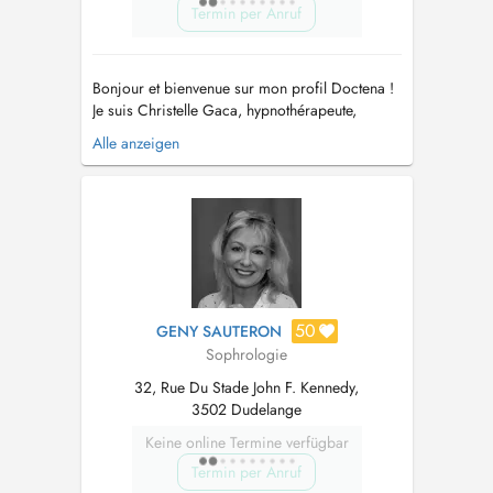
Termin per Anruf
Bonjour et bienvenue sur mon profil Doctena !
Je suis Christelle Gaca, hypnothérapeute,
sophrologue et praticienne Reiki, et je suis
Alle anzeigen
passionnée par l'accompagnement vers le bien-
être. Grâce à mes compétences et mon
expérience, je vous aide à atteindre un état de
sérénité et d'harmonie intérieure....
50
GENY SAUTERON
Sophrologie
32, Rue Du Stade John F. Kennedy,
3502 Dudelange
Keine online Termine verfügbar
Termin per Anruf