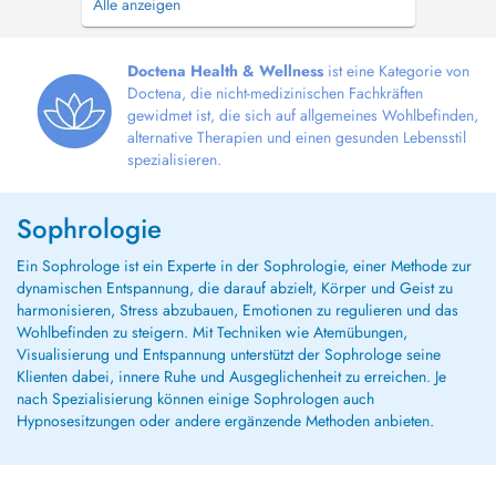
Alle anzeigen
individualisés, adaptés et évolutif en tenant
compte de la situation, et après avoir réaliser
une anamnèse. L'alternance de mes différentes
Doctena Health & Wellness
ist eine Kategorie von
compétences et techniques (sophrologie, E...
Doctena, die nicht-medizinischen Fachkräften
gewidmet ist, die sich auf allgemeines Wohlbefinden,
alternative Therapien und einen gesunden Lebensstil
spezialisieren.
Sophrologie
Ein Sophrologe ist ein Experte in der Sophrologie, einer Methode zur
dynamischen Entspannung, die darauf abzielt, Körper und Geist zu
harmonisieren, Stress abzubauen, Emotionen zu regulieren und das
Wohlbefinden zu steigern. Mit Techniken wie Atemübungen,
Visualisierung und Entspannung unterstützt der Sophrologe seine
Klienten dabei, innere Ruhe und Ausgeglichenheit zu erreichen. Je
nach Spezialisierung können einige Sophrologen auch
Hypnosesitzungen oder andere ergänzende Methoden anbieten.