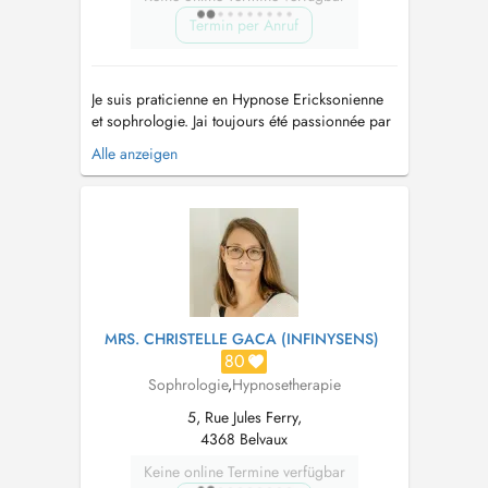
Termin per Anruf
Je suis praticienne en Hypnose Ericksonienne
et sophrologie. Jai toujours été passionnée par
l'être humain, son fonctionnement, les relations
Alle anzeigen
interpersonnelles. Ce que j'ai appris de mes
expériences de vie, c'est qu'il faut croire en soi
et surtout que nous avons toutes les ressources
nécessaires...
MRS. CHRISTELLE GACA (INFINYSENS)
80
Sophrologie
,
Hypnosetherapie
5, Rue Jules Ferry,
4368 Belvaux
Keine online Termine verfügbar