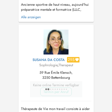
Ancienne sportive de haut niveau, aujourd'hui
préparatrice mentale et formatrice (LLLC,
Université Populaire de Luxembourg,
Alle anzeigen
Ministères des Sports, autres), diplômée d'un
Master en préparation psychologique et
coaching, j'accompagne toute personne
souhaitant se sentir bien au quotidien tout en
atteig...
295
SUSANA DA COSTA
Sophrologie
,
Therapeut
59 Rue Émile Klensch,
3250 Bettembourg
Keine online Termine verfügbar
Termin per Anruf
Thérapeute de Vie mon travail consiste à aider