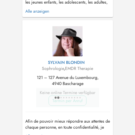
les jeunes enfants, les adolescents, les adultes,
ainsi que les moins jeunes en les
Alle anzeigen
accompagnant à un moment donné lors de leur
parcours de vie. Dans de différentes
problématiques ou blocages, allant de la
confiance en soi, à des difficultés comme le...
SYLVAIN BLONDIN
Sophrologie
,
EMDR Therapie
121 – 127 Avenue du Luxembourg,
4940 Bascharage
Keine online Termine verfügbar
Termin per Anruf
Afin de pouvoir mieux répondre aux attentes de
chaque personne, en toute confidentialité, je
propose des programmes