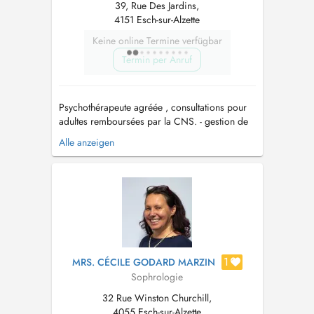
39, Rue Des Jardins,
4151 Esch-sur-Alzette
Keine online Termine verfügbar
Termin per Anruf
Psychothérapeute agréée , consultations pour
adultes remboursées par la CNS. - gestion de
stress, burnout - troubles dépressifs - troubles
Alle anzeigen
anxieux , phobies - accompagement lors de
phases difficiles de la vie - problèmes
relationnels - estime de soi - besoin d'évolution
personnelle Vous...
1
MRS. CÉCILE GODARD MARZIN
Sophrologie
32 Rue Winston Churchill,
4055 Esch-sur-Alzette