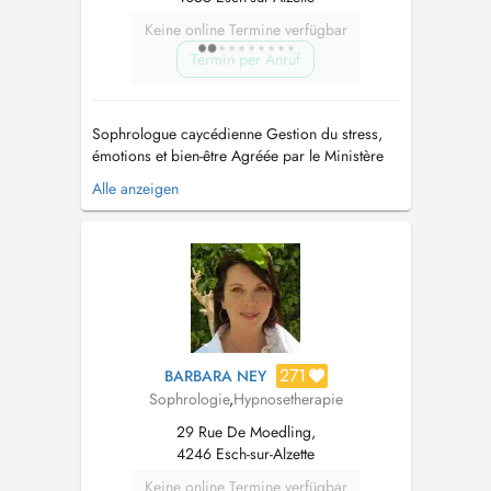
Keine online Termine verfügbar
Termin per Anruf
Sophrologue caycédienne Gestion du stress,
émotions et bien-être Agréée par le Ministère
de lÉducation nationale, de lEnfance et de la
Alle anzeigen
Jeunesse (SFA/AGRF/2026/70) Je vous
accompagne avec bienveillance pour retrouver
calme, équilibre et confiance au quotidien. La
sophrologie vous aide à : - ...
271
BARBARA NEY
Sophrologie
,
Hypnosetherapie
29 Rue De Moedling,
4246 Esch-sur-Alzette
Keine online Termine verfügbar