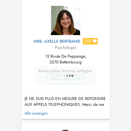
comportamental e social. Utilizo a terapia
cognitivo comportamental como base de
tratamento. Possuo também especialização ...
350
MRS. AXELLE BERTRAND
Psychologie
12 Route De Peppange,
3270 Bettembourg
Keine online Termine verfügbar
Termin per Anruf
JE NE SUIS PLUS EN MESURE DE REPONDRE
AUX APPELS TELEPHONIQUES. Merci de me
contacter par email :
Alle anzeigen
abertrand.psychologue@gmail.com
Public :
ENFANTS/ADOLESCENTS/ADULTES / (!)
VISIO CONSULTATION sur demande. (!) Les