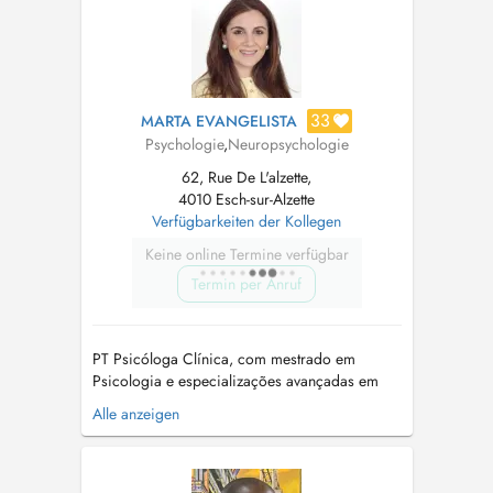
consultations psychologiques ne sont et ne
seront pas prises en charge par la ...
33
MARTA EVANGELISTA
Psychologie
,
Neuropsychologie
62, Rue De L'alzette,
4010 Esch-sur-Alzette
Verfügbarkeiten der Kollegen
Keine online Termine verfügbar
Termin per Anruf
PT Psicóloga Clínica, com mestrado em
Psicologia e especializações avançadas em
Neuropsicologia da Criança e do Adolescente
Alle anzeigen
e na Perturbação do Espectro do Autismo.
Possui experiência na avaliação e intervenção
psicológica com crianças, adolescentes e
famílias, com especial enfoque nas