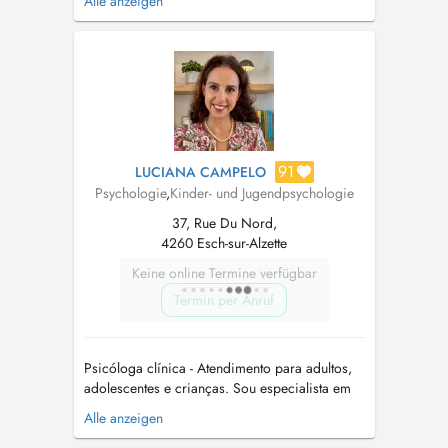
Alle anzeigen
en 2021. Je suis spécialisée en clinique de
l'adulte et les psychopathologies. Depuis, j'ai
exercé dans les différents domaines de la
psychologie, notamment avec de...
91
LUCIANA CAMPELO
Psychologie
,
Kinder- und Jugendpsychologie
37, Rue Du Nord,
4260 Esch-sur-Alzette
Keine online Termine verfügbar
Termin per Anruf
Psicóloga clínica - Atendimento para adultos,
adolescentes e crianças. Sou especialista em
atendimento de crianças e adolescentes, com
Alle anzeigen
foco no desenvolvimento emocional,