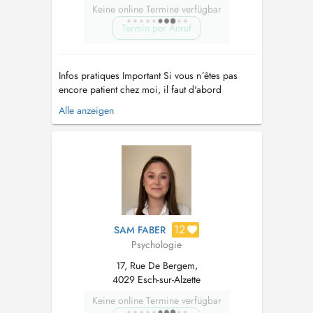
Keine online Termine verfügbar
Termin per Anruf
Infos pratiques Important Si vous n´êtes pas
encore patient chez moi, il faut d'abord
prendre un 1er rdv. Suite à celui-ci nous
Alle anzeigen
discuterons de la continuation du suivi.
Actuellement, je n'ai aucune disponibilité pour
de nouveaux patients. Si vous avez des
questions, veuillez bien vouloi...
12
SAM FABER
Psychologie
17, Rue De Bergem,
4029 Esch-sur-Alzette
Keine online Termine verfügbar