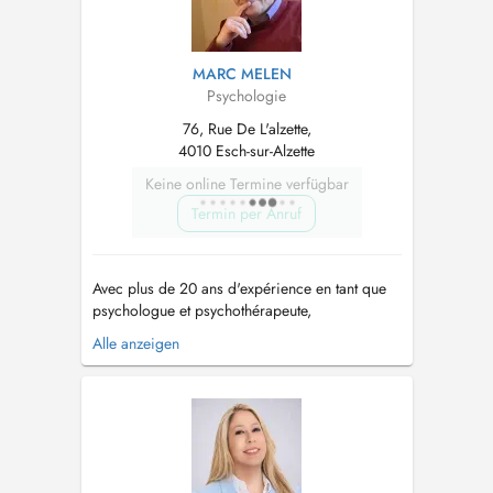
MARC MELEN
Psychologie
76, Rue De L'alzette,
4010 Esch-sur-Alzette
Keine online Termine verfügbar
Termin per Anruf
Avec plus de 20 ans d'expérience en tant que
psychologue et psychothérapeute,
j'accompagne les individus, les couples et les
Alle anzeigen
familles pour surmonter les difficultés de leur
existence. Mon engagement repose sur la
conviction que chaque système recèle les
ressources pour trouver des solutions
inédites...