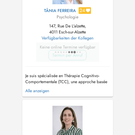
24
TÂNIA FERREIRA
Psychologie
147, Rue De L'alzette,
4011 Esch-sur-Alzette
Verfügbarkeiten der Kollegen
Keine online Termine verfügbar
Termin per Anruf
Je suis spécialisée en Thérapie Cognitivo-
Comportementale (TCC), une approche basée
sur des méthodes scientifiquement validées,
Alle anzeigen
centrée sur l'identification et la transformation
des pensées et comportements qui affectent le
bien-être mental. J'accompagne les enfants,
adolescents et adultes dans l...