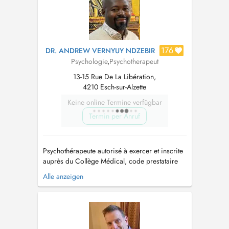
perturbações...
176
DR. ANDREW VERNYUY NDZEBIR
Psychologie
,
Psychotherapeut
13-15 Rue De La Libération,
4210 Esch-sur-Alzette
Keine online Termine verfügbar
Termin per Anruf
Psychothérapeute autorisé à exercer et inscrite
auprès du Collège Médical, code prestataire
530261-59. Formé aux approches cognitivo-
Alle anzeigen
comportementales pour la conceptualisation
holistique et processuelle des problèmes
psychologiques et prise en charge
psychothérapeutique intégrative. Praticien ...