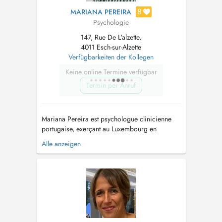
8
MARIANA PEREIRA
Psychologie
147, Rue De L'alzette,
4011 Esch-sur-Alzette
Verfügbarkeiten der Kollegen
Keine online Termine verfügbar
Termin per Anruf
Mariana Pereira est psychologue clinicienne
portugaise, exerçant au Luxembourg en
pratique privée depuis 2019. Diplômée en
Alle anzeigen
psychologie de lUniversité Lusófona de
Lisbonne, elle est également titulaire dun master
en psychologie clinique et de la santé. Elle est
reconnue comme spécialiste en psycho...