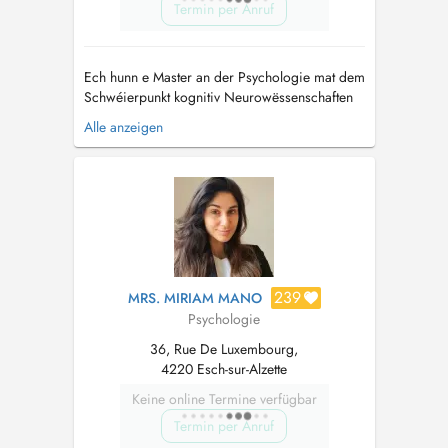
Termin per Anruf
Ech hunn e Master an der Psychologie mat dem
Schwéierpunkt kognitiv Neurowëssenschaften
ofgeschloss a sinn aktuell amgaang, mäi Master
Alle anzeigen
an der Psychotherapie op der Universitéit
Lëtzebuerg ze maachen. Mënschen an hir
eenzegaarteg Geschichten hunn mech ëmmer
faszinéiert. Meng Aarbecht baséiert virun ...
239
MRS. MIRIAM MANO
Psychologie
36, Rue De Luxembourg,
4220 Esch-sur-Alzette
Keine online Termine verfügbar
Termin per Anruf