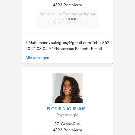
4393 Pontpierre
Keine online Termine verfügbar
Termin per Anruf
E-Mail:
mandy.salzig.psy@gmail.com
Tel: +352
20 21 03 04 ***Nouveaux Patients: E-mail
pour liste d'attente*** Attention: Suivi
Alle anzeigen
psychologique ne sont pas remboursé par la
CNS au Luxembourg! ***RDVs par
Videoconsultation disponible*** LU: Diplom
Psychologin mat enger Unzuel u
verschiddenen...
ELODIE DUQUENNE
Psychologie
37, Grand-Rue,
4393 Pontpierre