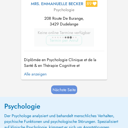
89
MRS. EMMANUELLE BECKER
Psychologie
208 Route De Burange,
3429 Dudelange
Keine online Termine verfügbar
Termin per Anruf
Diplômée en Psychologie Clinique et de la
Santé & en Thérapie Cognitive et
Comportementale, je vous accueille au sein du
Alle anzeigen
cabinet Physiosphère à Dudelange. En tant que
psychologue clinicienne, je propose une
approche collaborative avec mes patients afin
Nächste Seite
de les accompagner dans l'identification et ...
Psychologie
Der Psychologe analysiert und behandelt menschliches Verhalten,
psychische Funktionen und psychologische Störungen. Spezialisiert
auf klinische Psychologie, kümmert er sich um Angststörungen,