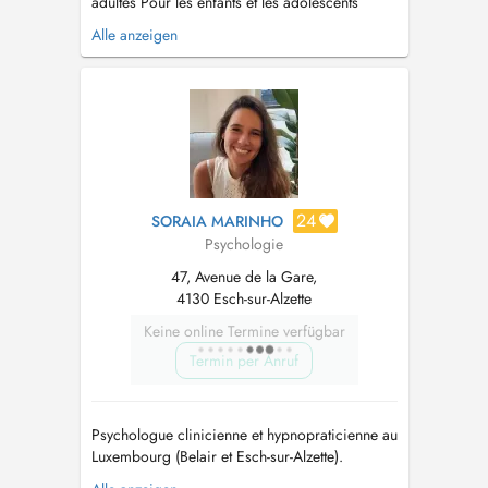
adultes Pour les enfants et les adolescents
(entre autre) - NEPSY-II - Bilan
Alle anzeigen
neuropsychologique de l'enfant - WISC V -
Échelle d'intelligence (6 ans à 16 ans) - Bilan
attentionnel -Accompagnement scolaire :
Troubles de l'apprentissage, démotiva...
24
SORAIA MARINHO
Psychologie
47, Avenue de la Gare,
4130 Esch-sur-Alzette
Keine online Termine verfügbar
Termin per Anruf
Psychologue clinicienne et hypnopraticienne au
Luxembourg (Belair et Esch-sur-Alzette).
Diplômée de l'Université de Liège (Belgique)