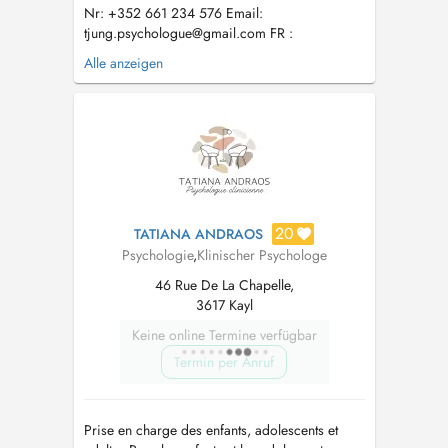
Nr: +352 661 234 576 Email:
tjung.psychologue@gmail.com
FR :
Consultation online ( --> via teams) Consultation
Alle anzeigen
à domicile (--> mais aussi lors d'une
promenade, où vous souhaitez etc.) Lux :
Online Konsultatiounen ( --> via Teams )
Konsultatiounen à domicile (--> awer och ...
20
TATIANA ANDRAOS
Psychologie
,
Klinischer Psychologe
46 Rue De La Chapelle,
3617 Kayl
Keine online Termine verfügbar
Termin per Anruf
Prise en charge des enfants, adolescents et