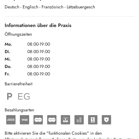
Deutsch
- Englisch
- Französisch
- Lëtzebuergesch
A bientôt !
Informationen über die Praxis
www.physiocenter.lu
Öffnungszeiten
Mo.
08:00-19:00
Di.
08:00-19:00
Mi.
08:00-19:00
Do.
08:00-19:00
Fr.
08:00-19:00
Barrierefreiheit
Bezahlungsarten
Bitte aktivieren Sie die "funktionalen Cookies" in den