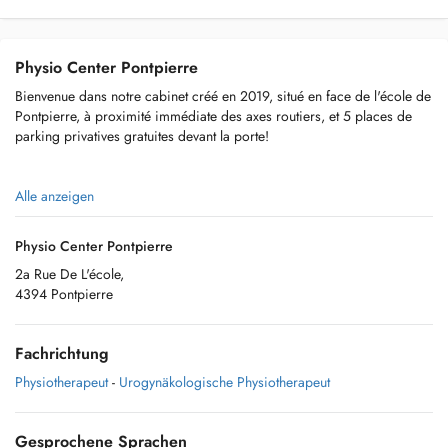
Physio Center Pontpierre
Bienvenue dans notre cabinet créé en 2019, situé en face de l'école de
Pontpierre, à proximité immédiate des axes routiers, et 5 places de
parking privatives gratuites devant la porte!
Alle anzeigen
Notre équipe spécialisée vous accueille pour des séances de
rééducation fonctionnelle (orthopédique, sportive, neurologique),
Physio Center Pontpierre
kinésithérapie respiratoire, drainage lymphatique, ainsi que
2a Rue De L'école,
rééducation périnéale et prénatale (pour femmes enceintes et après
4394 Pontpierre
l'accouchement).
Fachrichtung
Nous proposons également des tests d'évaluation de la performance
Physiotherapeut
-
Urogynäkologische Physiotherapeut
sportive (tests VO2, seuils ventilatoires, zones d'entrainement).
Gesprochene Sprachen