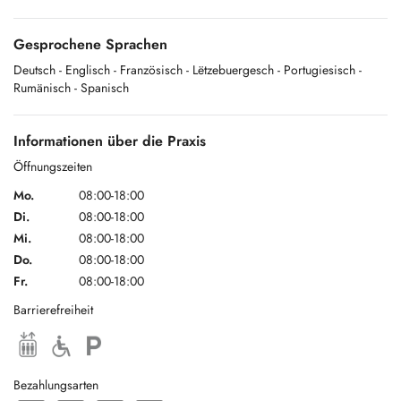
Luxembourg et la Caisse nationale de santé. L'autorisation de paiement
en ligne ne sera pas débitée immédiatement, elle sera uniquement
Gesprochene Sprachen
débitée si vous ne respectez pas votre rendez-vous (annulation
possible jusqu'à 24h avant le rendez-vous).
Deutsch
- Englisch
- Französisch
- Lëtzebuergesch
- Portugiesisch
-
Rumänisch
- Spanisch
Informationen über die Praxis
Öffnungszeiten
Mo.
08:00-18:00
Di.
08:00-18:00
Mi.
08:00-18:00
Do.
08:00-18:00
Fr.
08:00-18:00
Barrierefreiheit
Bezahlungsarten