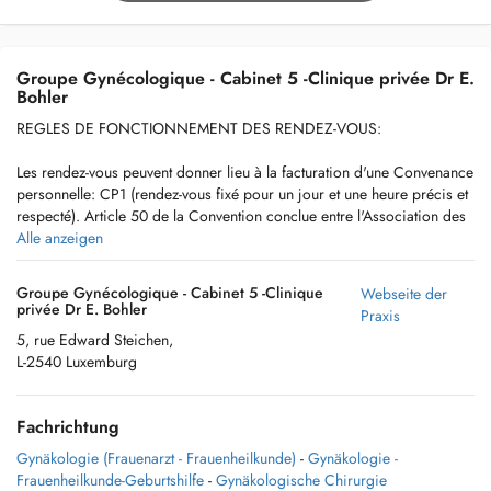
Groupe Gynécologique - Cabinet 5 -Clinique privée Dr E.
Bohler
REGLES DE FONCTIONNEMENT DES RENDEZ-VOUS:
Les rendez-vous peuvent donner lieu à la facturation d'une Convenance
personnelle: CP1 (rendez-vous fixé pour un jour et une heure précis et
respecté). Article 50 de la Convention conclue entre l'Association des
médecins et médecins-dentistes du Grand-Duché de Luxembourg et la
Alle anzeigen
Caisse nationale de santé.
Groupe Gynécologique - Cabinet 5 -Clinique
Webseite der
Si vous ne vous présentez pas à un rendez-vous sans avoir prévenu à
privée Dr E. Bohler
Praxis
l'avance, une indemnité sera à payer équivalente au tarif d'une
5, rue Edward Steichen,
consultation normale, non remboursable par l'assurance maladie. La
L-2540 Luxemburg
facture indiquera le montant réclamé pour la consultation, avec la
mention « CNO 1 Rendez-vous non observé ».
Fachrichtung
Cette indemnité est due si vous n'annulez pas le rendez-vous au moins
24 heures à l'avance. Article 50 de la Convention conclue entre
Gynäkologie (Frauenarzt - Frauenheilkunde)
-
Gynäkologie -
l'Association des médecins et médecins-dentistes du Grand-Duché de
Frauenheilkunde-Geburtshilfe
-
Gynäkologische Chirurgie