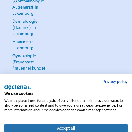
(Ophthalmologie -
Augenarzt) in
Luxemburg
Dermatologie
(Hautarzt) in
Luxemburg
Hausarzt in
Luxemburg
Gynäkologie
(Frauenarzt -
Frauenheilkunde)
in Luxemburg
Alle anzeigen →
Privacy policy
We use cookies
We may place these for analysis of our visitor data, to improve our website,
show personalised content and to give you a great website experience. For
more information about the cookies open the cookie manager settings.
IM NOTFALL WENDEN SIE SICH AN : 112
Copyright © 2026 - DOCTENA S.A. 42, Rue de la Vallée, L-2661 Luxembourg
Accept all