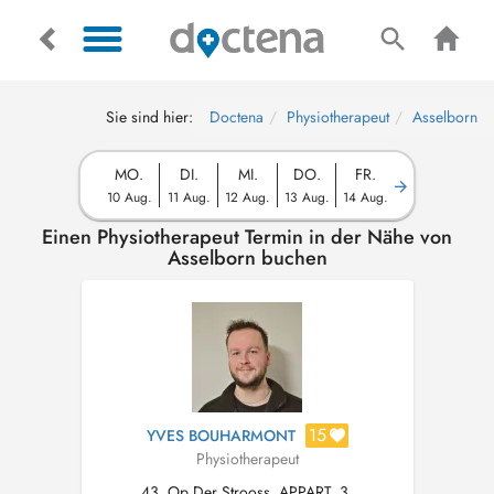
Sie sind hier:
Doctena
Physiotherapeut
Asselborn
MO.
DI.
MI.
DO.
FR.
10 Aug.
11 Aug.
12 Aug.
13 Aug.
14 Aug.
Einen Physiotherapeut Termin in der Nähe von
Asselborn buchen
15
YVES BOUHARMONT
Physiotherapeut
43, Op Der Strooss, APPART. 3,