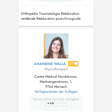
Orthopédie Traumatologie Rééducation
vertébrale Rééducation post-chirurgicale
Rééducation respiratoire Drainage lymphatique
Onde de chocs
26
AMANDINE WALLA
Physiotherapeut
Centre Médical Nordstrooss,
Marbuergerstrooss, 1,
9764 Marnach
Verfügbarkeiten der Kollegen
Keine online Termine verfügbar
Termin per Anruf