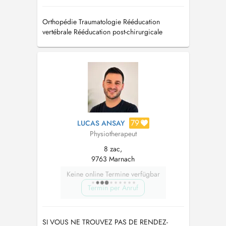
Orthopédie Traumatologie Rééducation
vertébrale Rééducation post-chirurgicale
Rééducation respiratoire Thérapie manuelle
orthopédique Dry needling
79
LUCAS ANSAY
Physiotherapeut
8 zac,
9763 Marnach
Keine online Termine verfügbar
Termin per Anruf
SI VOUS NE TROUVEZ PAS DE RENDEZ-