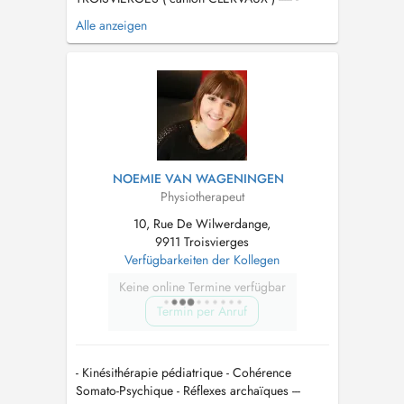
Rééducation du PLANCHER PELVIEN ( périnée
Alle anzeigen
/ Beckenboden ) - kiné générale - DRAINAGE
LYMPHATIQUE MANUEL ----- Prise en charge en
rééducation plancher pelvien : - Femme
enceinte : rééducati...
NOEMIE VAN WAGENINGEN
Physiotherapeut
10, Rue De Wilwerdange,
9911 Troisvierges
Verfügbarkeiten der Kollegen
Keine online Termine verfügbar
Termin per Anruf
- Kinésithérapie pédiatrique - Cohérence
Somato-Psychique - Réflexes archaïques ---