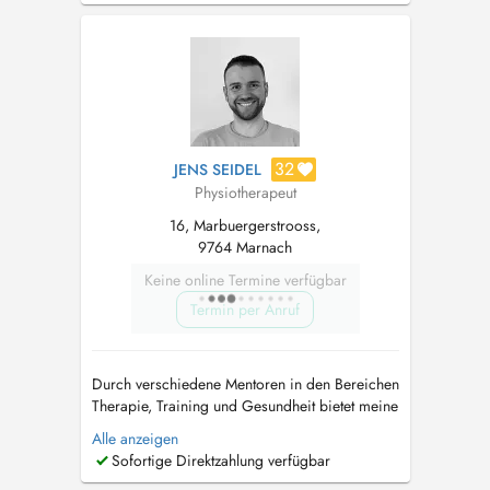
personnalisée (post-opératoire, suivi sportif,
respiratoire, posturale, ...) , adaptée à vos
besoins et à vos objectifs, ...
32
JENS SEIDEL
Physiotherapeut
16, Marbuergerstrooss,
9764 Marnach
Keine online Termine verfügbar
Termin per Anruf
Durch verschiedene Mentoren in den Bereichen
Therapie, Training und Gesundheit bietet meine
Philosophie mehr als klassische Physiotherapie.
Alle anzeigen
Durch die Kombination von Sportwissenschaft
Sofortige Direktzahlung verfügbar
und Physiotherapie verstehe ich Therapie und