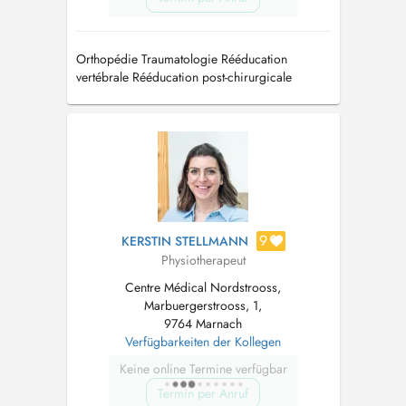
Orthopédie Traumatologie Rééducation
vertébrale Rééducation post-chirurgicale
Rééducation respiratoire Drainage lymphatique
Ostéopathie
9
KERSTIN STELLMANN
Physiotherapeut
Centre Médical Nordstrooss,
Marbuergerstrooss, 1,
9764 Marnach
Verfügbarkeiten der Kollegen
Keine online Termine verfügbar
Termin per Anruf