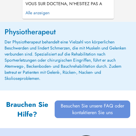
VOUS SUR DOCTENA, N'HESITEZ PAS A
APPELER LE CABINET. Bonjour, Je m'appelle
Alle anzeigen
Lucas, je suis kinésithérapeute et je suis
actuellement en quatrième année d'ostéopathie
à l'International Academy of Osteopathy à Mont
Physiotherapeut
Saint-Guibert en Belgique. En parallèle,
j'étudi...
Der Physiotherapeut behandelt eine Vielzahl von körperlichen
Beschwerden und lindert Schmerzen, die mit Muskeln und Gelenken
verbunden sind. Spezialisiert auf die Rehabilitation nach
Sportverletzungen oder chirurgischen Eingriffen, führt er auch
Atemwegs-, Beckenboden- und Bauchrehabilitation durch. Zudem
betreut er Patienten mit Gelenk-, Rücken-, Nacken- und
Skolioseproblemen.
Brauchen Sie
Besuchen Sie unsere FAQ oder
kontaktieren Sie uns
Hilfe?