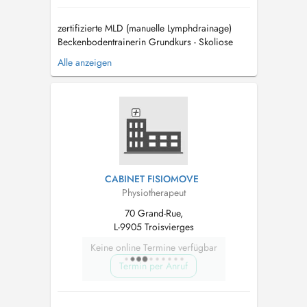
zertifizierte MLD (manuelle Lymphdrainage)
Beckenbodentrainerin Grundkurs - Skoliose
(nach Schroth) Schulter in der konservativen
Alle anzeigen
und postoperativen Reha (nach Schönbeck)
CMD (craniomandibuläre Dysfunktion) Reiki...
CABINET FISIOMOVE
Physiotherapeut
70 Grand-Rue,
L-9905 Troisvierges
Keine online Termine verfügbar
Termin per Anruf