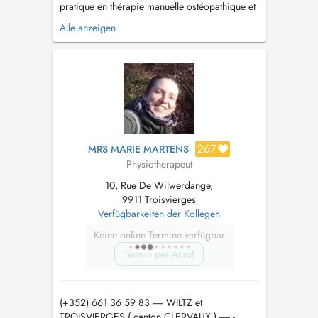
pratique en thérapie manuelle ostéopathique et
en chaînes physiologiques, Raphaël vous
Alle anzeigen
propose une prise en charge individualisée et
un traitement holistique basée sur un diagnostic
globale....
267
MRS MARIE MARTENS
Physiotherapeut
10, Rue De Wilwerdange,
9911 Troisvierges
Verfügbarkeiten der Kollegen
Keine online Termine verfügbar
Termin per Anruf
(+352) 661 36 59 83 ----- WILTZ et
TROISVIERGES ( canton CLERVAUX ) ----- -