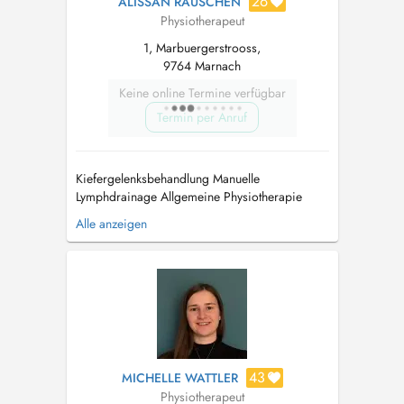
26
ALISSAN RAUSCHEN
Physiotherapeut
1, Marbuergerstrooss,
9764 Marnach
Keine online Termine verfügbar
Termin per Anruf
Kiefergelenksbehandlung Manuelle
Lymphdrainage Allgemeine Physiotherapie
Postoperative Rehabilitation Ortho-
Alle anzeigen
Traumatologie Orthopädische Manualtherapie
Motorische Kontrolle Neurodynamik
Sportphysiotherapie...
43
MICHELLE WATTLER
Physiotherapeut