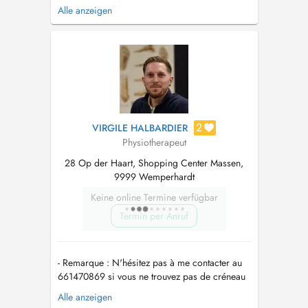
MOTIFS DE CONSULTATION : - Sommeil -
Alle anzeigen
Émotions : colère, anxiété, hyperémotivité, etc.
- Hypersensibilité sensorielle - Concentration -
Propreté : énurésie, encoprésie -
Développement moteur - Difficul...
2
VIRGILE HALBARDIER
Physiotherapeut
28 Op der Haart, Shopping Center Massen,
9999 Wemperhardt
Keine online Termine verfügbar
Termin per Anruf
- Remarque : N'hésitez pas à me contacter au
661470869 si vous ne trouvez pas de créneau
compatible avec votre planning ! Je vous
Alle anzeigen
propose une prise en charge en kinésithérapie