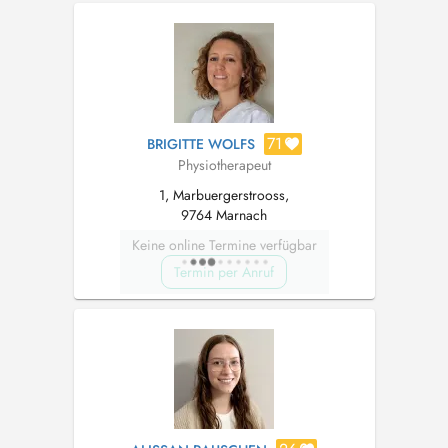
Training als notwendige Verbindung, um
Gesundheit zu festigen. Gesund...
71
BRIGITTE WOLFS
Physiotherapeut
1, Marbuergerstrooss,
9764 Marnach
Keine online Termine verfügbar
Termin per Anruf