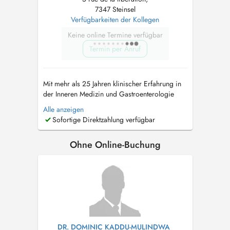
7347 Steinsel
Verfügbarkeiten der Kollegen
Keine online Termine verfügbar
Termin per Anruf
Mit mehr als 25 Jahren klinischer Erfahrung in
der Inneren Medizin und Gastroenterologie
begleitet Dr. Hans-Jürgen Vogel seine
Alle anzeigen
Patientinnen und Patienten mit fachlicher
Sofortige Direktzahlung verfügbar
Kompetenz, menschlicher Nähe und einem
ganzheitlichen Blick auf Gesundheit und
Ohne Online-Buchung
Krankheit. Seine langjährigen Tätigkeiten als
Obe...
DR. DOMINIC KADDU-MULINDWA