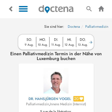
Sie sind hier:
Doctena
Palliativmedizin
SO.
MO.
DI.
MI.
DO.
9 Aug.
10 Aug.
11 Aug.
12 Aug.
13 Aug.
Einen Palliativmedizin Termin in der Nähe von
Luxemburg buchen
20
DR. HANS-JÜRGEN VOGEL
Palliativmedizin
,
Innere Medizin (Internist)
5 rue de la libération,