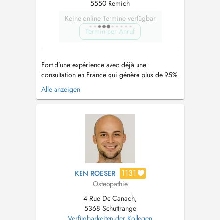
5550 Remich
Keine online Termine verfügbar
Termin per Anruf
Fort d’une expérience avec déjà une
consultation en France qui génère plus de 95%
de satisfaction sur plus de 170 avis vérifiés,
Alle anzeigen
faites confiance à un ostéopathe qui saura vous
proposer un traitement adapté suivant votre
pathologie et vos antécédents. Les traitements
se font en techniques struc...
1131
KEN ROESER
Osteopathie
4 Rue De Canach,
5368 Schuttrange
Verfügbarkeiten der Kollegen