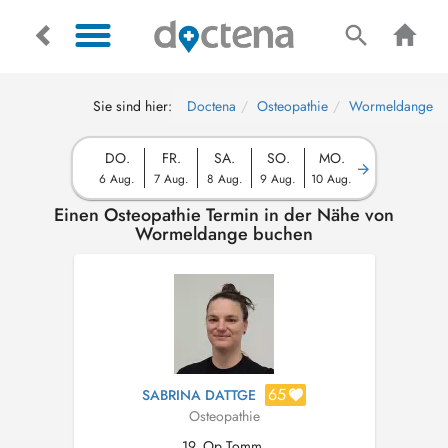
Sie sind hier:
Doctena
Osteopathie
Wormeldange
DO.
FR.
SA.
SO.
MO.
6 Aug.
7 Aug.
8 Aug.
9 Aug.
10 Aug.
Einen Osteopathie Termin in der Nähe von
Wormeldange buchen
65
SABRINA DATTGE
Osteopathie
19, Op Tomm,