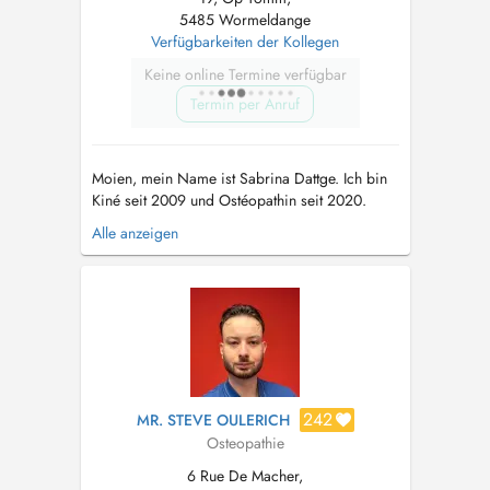
5485 Wormeldange
Verfügbarkeiten der Kollegen
Keine online Termine verfügbar
Termin per Anruf
Moien, mein Name ist Sabrina Dattge. Ich bin
Kiné seit 2009 und Ostéopathin seit 2020.
Schon immer bin ich sportlich unterwegs und
Alle anzeigen
in verschiedenen Vereinen und Fédérationen
aktiv. Dies gab mir auch die Gelegenheit in der
deutschen Junioren-Fußballbundesliga zu
betreuen und jetzt in Luxemburg...
242
MR. STEVE OULERICH
Osteopathie
6 Rue De Macher,