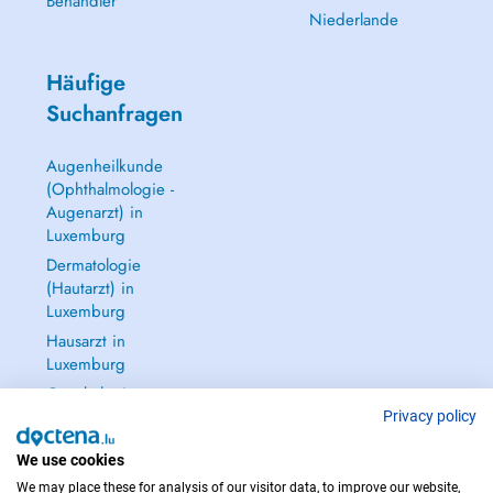
Behandler
Niederlande
Häufige
Suchanfragen
Augenheilkunde
(Ophthalmologie -
Augenarzt) in
Luxemburg
Dermatologie
(Hautarzt) in
Luxemburg
Hausarzt in
Luxemburg
Gynäkologie
(Frauenarzt -
Privacy policy
Frauenheilkunde)
We use cookies
in Luxemburg
We may place these for analysis of our visitor data, to improve our website,