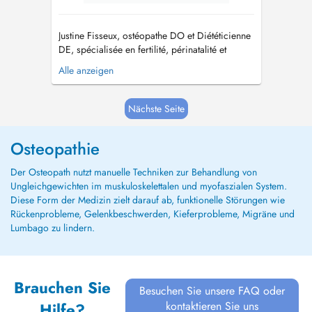
Justine Fisseux, ostéopathe DO et Diététicienne
DE, spécialisée en fertilité, périnatalité et
techniques douces en ostéopathie. Durant les
Alle anzeigen
congés d'été (24.08 au 10.09.26): Melissa De
La Villa, ostéopathe DO, vous reçoit en
consultation :-) Paiement uniquement: espèces,
Nächste Seite
payconic ou Satispay...
Osteopathie
Der Osteopath nutzt manuelle Techniken zur Behandlung von
Ungleichgewichten im muskuloskelettalen und myofaszialen System.
Diese Form der Medizin zielt darauf ab, funktionelle Störungen wie
Rückenprobleme, Gelenkbeschwerden, Kieferprobleme, Migräne und
Lumbago zu lindern.
Brauchen Sie
Besuchen Sie unsere FAQ oder
kontaktieren Sie uns
Hilfe?