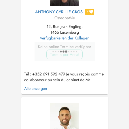
7
ANTHONY CYRILLE CKOS
Osteopathie
12, Rue Jean Engling,
1466 Luxemburg
Verfügbarkeiten der Kollegen
Keine online Termine verfügbar
Termin per Anruf
Tél : +352 691 592 479 Je vous reçois comme
collaborateur au sein du cabinet de Mr
DEMOITIE Thibault au 12 Rue Jean Engling
Alle anzeigen
1466 Dommeldange uniquement : - les mardi et
vendredi après midi - les samedis après midi
Ostéopathe diplômé d'une formation française
reconnue en 5ans, j'exerce depuis p...