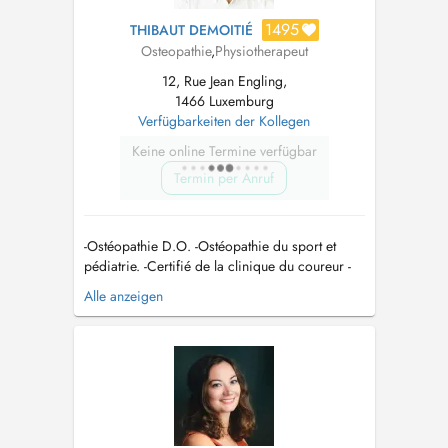
1495
THIBAUT DEMOITIÉ
Osteopathie
,
Physiotherapeut
12, Rue Jean Engling,
1466 Luxemburg
Verfügbarkeiten der Kollegen
Keine online Termine verfügbar
Termin per Anruf
-Ostéopathie D.O. -Ostéopathie du sport et
pédiatrie. -Certifié de la clinique du coureur -
Thérapie Manuelle du sport ( crochetage,
Alle anzeigen
ventouse,...) mail:
Thibautdemoitie@ckos.lu
Tel:
691 592 479...