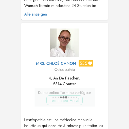
Wunsch-Termin mindestens 24 Stunden im
Voraus, da ansonsten Ihr Termin nicht garantiert
Alle anzeigen
werden kann. Bitte parken Sie Ihr Fahrzeug nur
auf den Parkplaetzen mit "Abigail Bianconi"
GERADE ein - und belegen Sie bitte nicht 2
Parkplaetze. Vielen D...
535
MRS. CHLOÉ CANON
Osteopathie
4, An De Päschen,
5314 Contern
Keine online Termine verfügbar
Termin per Anruf
Lostéopathie est une médecine manuelle
holistique qui consiste à relever puis traiter les