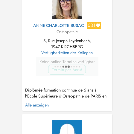
631
ANNE-CHARLOTTE BUSAC
Osteopathie
3, Rue Joseph Leydenbach,
1947 KIRCHBERG
Verfügbarkeiten der Kollegen
Keine online Termine verfügbar
Termin per Anruf
Diplômée formation continue de 6 ans à
l'Ecole Supérieure d'Ostéopathie de PARIS en
2011, après plus de 10 ans dans un cabinet
Alle anzeigen
pluridisciplinaire à Thionville en France,
j'exerce ma profession d'ostéopathe au
Luxembourg depuis début 2022 au sein du
centre mère enfant de kinésithérapie THE
STUDIO à L...