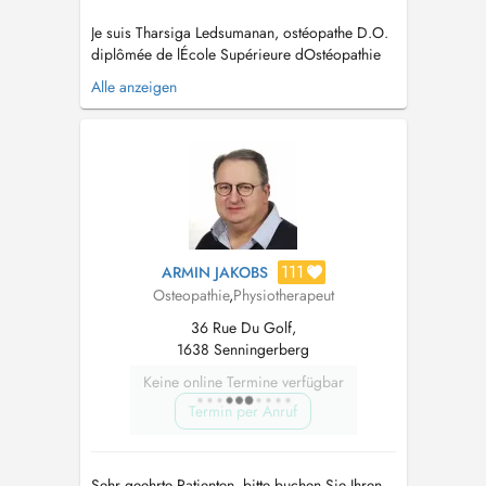
Je suis Tharsiga Ledsumanan, ostéopathe D.O.
diplômée de lÉcole Supérieure dOstéopathie
de Paris (formation en 6 ans). Passionnée par
Alle anzeigen
laccompagnement global du patient, jexerce
une approche douce et holistique, centrée sur
lécoute du corps, la bienveillance et léquilibre
global entre structure et f...
111
ARMIN JAKOBS
Osteopathie
,
Physiotherapeut
36 Rue Du Golf,
1638 Senningerberg
Keine online Termine verfügbar
Termin per Anruf
Sehr geehrte Patienten, bitte buchen Sie Ihren