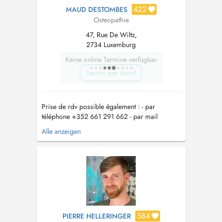
422
MAUD DESTOMBES
Osteopathie
47, Rue De Wiltz,
2734 Luxemburg
Keine online Termine verfügbar
Termin per Anruf
Prise de rdv possible également : - par
téléphone +352 661 291 662 - par mail
mdestombes.osteopathe@gmail.com
Alle anzeigen
ATTENTION - CHANGEMENT D'ADRESSE AU
1ER MARS 2026 : 47 rue de Wiltz 2734
Luxembourg Prix de la consultation : 95 euros -
100 euros à compter du 1er Juin 2026 2018-
2026 : Ostéopa...
584
PIERRE HELLERINGER