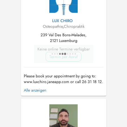
LUX CHIRO
Osteopathie
,
Chiropraktik
239 Val Des Bons-Malades,
2121 Luxemburg
Keine online Termine verfügbar
Termin per Anruf
Please book your appointment by going to:
www.luxchiro.janeapp.com or call 26 31 18 12.
Services include: chiropractic, osteopathy,
Alle anzeigen
massage (deep tissue, pregnancy, lymphatic
drainage), Bowen therapy, reflexology, cranio
sacro technique and Rolfing. There is street
parking just outside the bu...