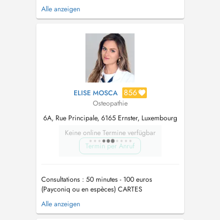
troubles fonctionnels des différents systèmes du
Alle anzeigen
corps, afin daméliorer létat de santé du patient.
Localisé au sein du Centre de Kinésithérapie &
Ostéopathie à Contern (https://kinecontern.lu),
le cabinet v...
856
ELISE MOSCA
Osteopathie
6A, Rue Principale, 6165 Ernster, Luxembourg
Keine online Termine verfügbar
Termin per Anruf
Consultations : 50 minutes - 100 euros
(Payconiq ou en espèces) CARTES
BANCAIRES NON-ACCEPTÉES !
Alle anzeigen
____________________________________________________
FR - EN - IT - (DE) - (LU)