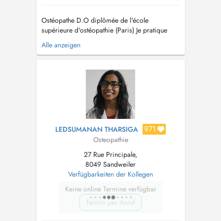
Ostéopathe D.O diplômée de l'école
supérieure d'ostéopathie (Paris) Je pratique
l'ostéopathie en m'adaptant à chaque patient :
Alle anzeigen
nourrissons, enfants, adultes, sportifs, femmes
enceintes et seniors. L'ostéopathie est une
thérapie manuelle qui vise à restaurer la
mobilité et l'équilibre du corps....
971
LEDSUMANAN THARSIGA
Osteopathie
27 Rue Principale,
8049 Sandweiler
Verfügbarkeiten der Kollegen
Keine online Termine verfügbar
Termin per Anruf