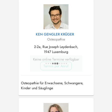
____________________________________________________
Urgences : Me contacter par SMS au +352 621
48 73 13 ...
KEN GENGLER KRÜGER
Osteopathie
2-2a, Rue Joseph Leydenbach,
1947 Luxemburg
Keine online Termine verfügbar
Termin per Anruf
Osteopathie für Erwachsene, Schwangere,
Kinder und Säuglinge