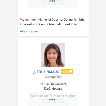
Termin per Anruf
Moien, mein Name ist Sabrina Dattge. Ich bin
Kiné seit 2009 und Ostéopathin seit 2020.
Schon immer bin ich sportlich unterwegs und
Alle anzeigen
in verschiedenen Vereinen und Fédérationen
aktiv. Dies gab mir auch die Gelegenheit in der
deutschen Junioren-Fußballbundesliga zu
betreuen und jetzt in Luxemburg...
476
JUSTINE FISSEUX
Osteopathie
10 Rue Du Couvent,
1363 Howald
Keine online Termine verfügbar
Termin per Anruf