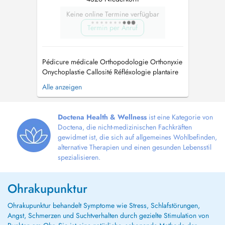
Keine online Termine verfügbar
Termin per Anruf
Pédicure médicale Orthopodologie Orthonyxie
Onychoplastie Callosité Réfléxologie plantaire
Massages circulatoire Drainage lymphatique
Alle anzeigen
Energie Chinoises Acupuncture non invasive
Auricolothérapie Soins Visage...
Doctena Health & Wellness
ist eine Kategorie von
Doctena, die nicht-medizinischen Fachkräften
gewidmet ist, die sich auf allgemeines Wohlbefinden,
alternative Therapien und einen gesunden Lebensstil
spezialisieren.
Ohrakupunktur
Ohrakupunktur behandelt Symptome wie Stress, Schlafstörungen,
Angst, Schmerzen und Suchtverhalten durch gezielte Stimulation von