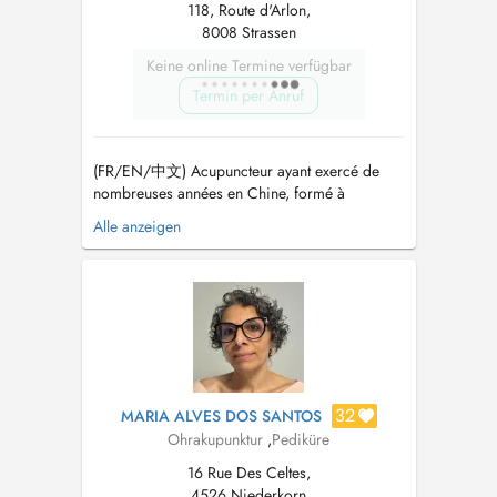
118, Route d'Arlon,
8008 Strassen
Keine online Termine verfügbar
Termin per Anruf
(FR/EN/中文) Acupuncteur ayant exercé de
nombreuses années en Chine, formé à
l'Académie des sciences médicales chinoises
Alle anzeigen
de Chine (CACMS) et dépositaire de la 7ᵉ
génération d'acupuncteur traditionnel Chan,
transmise uniquement de maître à élève. Prise
en charge de tout type de pathologies ...
32
MARIA ALVES DOS SANTOS
Ohrakupunktur
,
Pediküre
16 Rue Des Celtes,
4526 Niederkorn