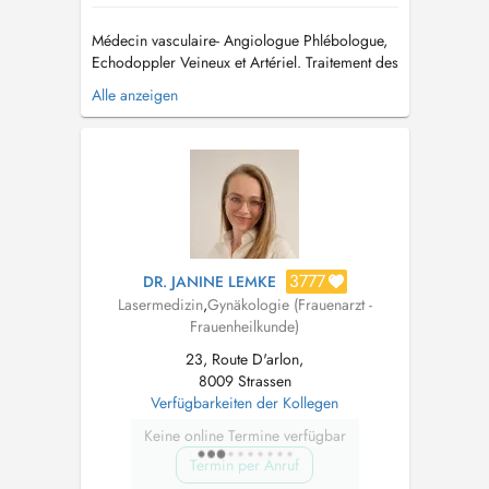
Médecin vasculaire- Angiologue Phlébologue,
Echodoppler Veineux et Artériel. Traitement des
varices et sclérothérapie liquide et mousse,
Alle anzeigen
échoguidée et non échoguidée. Lymphologie et
avis spécialisé. Médecin vasculaire et lasériste:
laser vasculaire (varicosités, couperose,
angiomes rubis...), las...
3777
DR. JANINE LEMKE
Lasermedizin
,
Gynäkologie (Frauenarzt -
Frauenheilkunde)
23, Route D'arlon,
8009 Strassen
Verfügbarkeiten der Kollegen
Keine online Termine verfügbar
Termin per Anruf