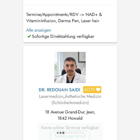
Termine/Appointments/RDV --> NAD+ &
Vitamin-Infusion, Derma Pen, Laser hair
removal and cosmetic medecin on --> Doctena
Alle anzeigen
NAD+ CENTER Dr. Janine Lemke Ihre
Sofortige Direktzahlung verfügbar
erfahrene Frauenärztin für einfühlsame
Gynäkologie und individuelle Betreuung Dr.
Janine Lemke ist Ihre vertrauensvolle
Ansprechpartnerin ...
6019
DR. REDOUAN SAIDI
Lasermedizin
,
Ästhetische Medizin
(Schönheitsmedizin)
18 Avenue Grand-Duc Jean,
1842 Howald
Keine online Termine verfügbar
Termin per Anruf