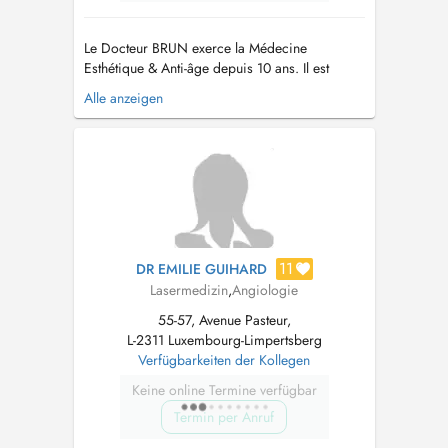
Le Docteur BRUN exerce la Médecine
Esthétique & Anti-âge depuis 10 ans. Il est
titulaire du Diplôme de Médecine Esthétique
Alle anzeigen
Paris V mais est également spécialisé dans la
micro-greffe de cheveux Le Docteur BRUN
exerce à la Clinique Esthétique Le Carré d'Or
située 32 Rue Philippe II Luxembourg où i...
11
DR EMILIE GUIHARD
Lasermedizin
,
Angiologie
55-57, Avenue Pasteur,
L-2311 Luxembourg-Limpertsberg
Verfügbarkeiten der Kollegen
Keine online Termine verfügbar
Termin per Anruf