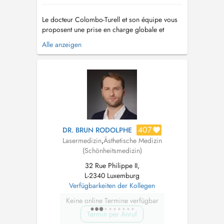
Le docteur Colombo-Turell et son équipe vous
proposent une prise en charge globale et
personnalisée pour le visage et le corps, au
Alle anzeigen
travers de traitements comme de matériel qui
ont prouvés leur efficacités et leur sureté
(hydrafacial, radiofréquence, lasers,
détatouage, cryolipolyse, injections, etc....
407
DR. BRUN RODOLPHE
Lasermedizin
,
Ästhetische Medizin
(Schönheitsmedizin)
32 Rue Philippe II,
L-2340 Luxemburg
Verfügbarkeiten der Kollegen
Keine online Termine verfügbar
Termin per Anruf