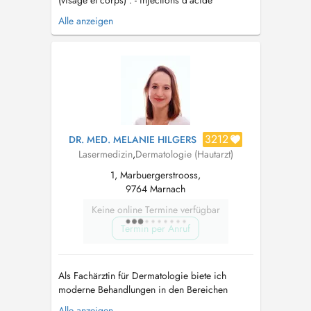
(visage et corps) : - injections d'acide
hyaluronique - injections de toxine botulique
Alle anzeigen
(botox) - injections d'inducteurs de collagène
(Radiesse, Lenisna, Juvelook) - mésolift au
NCTF 135HA - mésobotox ("microbotox") -
pose de fils tenseurs Aptos (expert...
3212
DR. MED. MELANIE HILGERS
Lasermedizin
,
Dermatologie (Hautarzt)
1, Marbuergerstrooss,
9764 Marnach
Keine online Termine verfügbar
Termin per Anruf
Als Fachärztin für Dermatologie biete ich
moderne Behandlungen in den Bereichen
Dermatologie, Allergologie, Lasermedizin und
Alle anzeigen