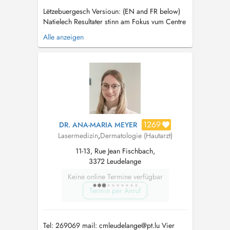
Lëtzebuergesch Versioun: (EN and FR below)
Natielech Resultater stinn am Fokus vum Centre
de dermatologie esthétique. Den Dr Gieres
Alle anzeigen
praktizéiert zënter iwwert engem Joerzéngt als
ästheteschen Dermatolog a konnt vun enger
medizinescher Ausbildung an der Schwäiz
profitéieren. Hien beréit an tra...
1269
DR. ANA-MARIA MEYER
Lasermedizin
,
Dermatologie (Hautarzt)
11-13, Rue Jean Fischbach,
3372 Leudelange
Keine online Termine verfügbar
Termin per Anruf
Tel: 269069 mail:
cmleudelange@pt.lu
Vier