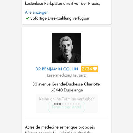
kostenlose Parkplätze direkt vor der Praxis,
jeweils für 30 Minuten (LALUX) Dr. Meyer ist
Alle anzeigen
eine erfahrene Dermatologin mit umfassender
Sofortige Direktzahlung verfügbar
Expertise in dermatologischer Chirurgie,
konservativer Dermatologie und ästhetischer
Medizin. Nach langjähriger Tätigk...
2734
DR BENJAMIN COLLIN
Lasermedizin
,
Hausarzt
30 avenue Grande-Duchesse Charlotte,
L-3440 Dudelange
Keine online Termine verfügbar
Termin per Anruf
Actes de médecine esthétique proposés