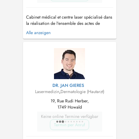
Cabinet médical et centre laser spécialisé dans
la réalisation de l'ensemble des actes de
Médecine esthétique sans anesthésie générale. -
Alle anzeigen
Injections: acide hyaluronique, Botox, PRP -
Epilation laser (Alexandrite, Nd YAG) pour
peaux blanches et noires, détatouage laser au
laser picoseconde, - R...
DR. JAN GIERES
Lasermedizin
,
Dermatologie (Hautarzt)
19, Rue Rudi Herber,
1749 Howald
Keine online Termine verfügbar
Termin per Anruf