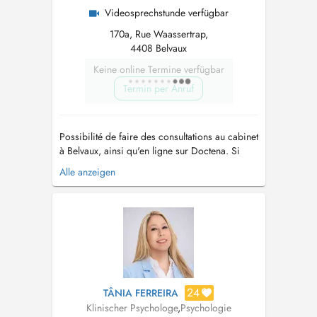
Videosprechstunde verfügbar
170a, Rue Waassertrap,
4408 Belvaux
Keine online Termine verfügbar
Termin per Anruf
Possibilité de faire des consultations au cabinet
à Belvaux, ainsi qu'en ligne sur Doctena. Si
vous vous rendez au cabinet, il y a des places
Alle anzeigen
gratuites dans la rue en utilisant le disque bleu.
Psychologue clinicienne diplômée, je propose
des diagnostiques ainsi qu'un
accompagnement personnalisé ...
24
TÂNIA FERREIRA
Klinischer Psychologe
,
Psychologie