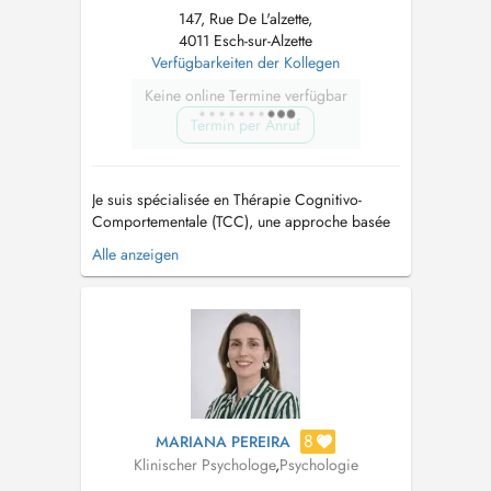
147, Rue De L'alzette,
4011 Esch-sur-Alzette
Verfügbarkeiten der Kollegen
Keine online Termine verfügbar
Termin per Anruf
Je suis spécialisée en Thérapie Cognitivo-
Comportementale (TCC), une approche basée
sur des méthodes scientifiquement validées,
Alle anzeigen
centrée sur l'identification et la transformation
des pensées et comportements qui affectent le
bien-être mental. J'accompagne les enfants,
adolescents et adultes dans l...
8
MARIANA PEREIRA
Klinischer Psychologe
,
Psychologie