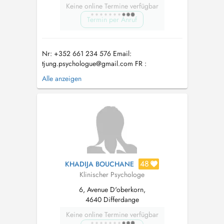
Keine online Termine verfügbar
Termin per Anruf
Nr: +352 661 234 576 Email:
tjung.psychologue@gmail.com
FR :
Consultation online ( --> via teams) Consultation
Alle anzeigen
à domicile (--> mais aussi lors d'une
promenade, où vous souhaitez etc.) Lux :
Online Konsultatiounen ( --> via Teams )
Konsultatiounen à domicile (--> awer och ...
48
KHADIJA BOUCHANE
Klinischer Psychologe
6, Avenue D'oberkorn,
4640 Differdange
Keine online Termine verfügbar