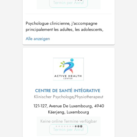
Termin per Anruf
Psychologue clinicienne, j'accompagne
principalement les adultes, les adolescents,
ainsi que les couples et les familles, dans un
Alle anzeigen
cadre bienveillant, confidentiel et respectueux.
Mon approche est centrée sur l'écoute, la
compréhension des difficultés vécues et le
soutien des ressources propres à cha...
CENTRE DE SANTÉ INTÉGRATIVE
Klinischer Psychologe
,
Physiotherapeut
121-127, Avenue De Luxembourg, 4940
Käerjeng, Luxembourg
Keine online Termine verfügbar
Termin per Anruf