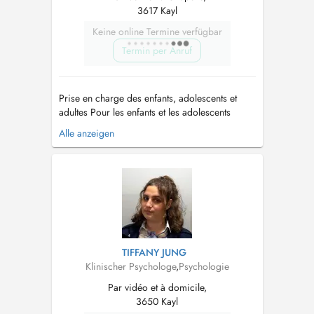
3617 Kayl
Keine online Termine verfügbar
Termin per Anruf
Prise en charge des enfants, adolescents et
adultes Pour les enfants et les adolescents
(entre autre) - NEPSY-II - Bilan
Alle anzeigen
neuropsychologique de l'enfant - WISC V -
Échelle d'intelligence (6 ans à 16 ans) - Bilan
attentionnel -Accompagnement scolaire :
Troubles de l'apprentissage, démotiva...
TIFFANY JUNG
Klinischer Psychologe
,
Psychologie
Par vidéo et à domicile,
3650 Kayl