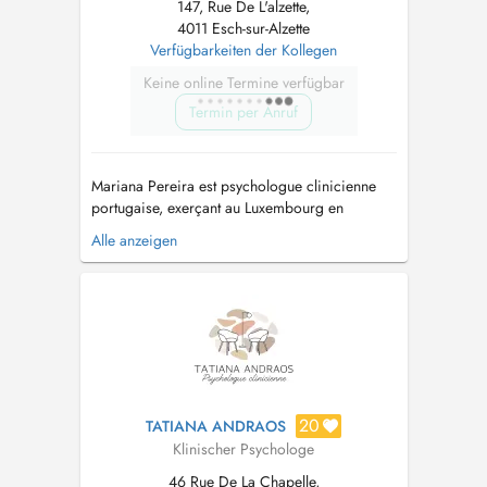
147, Rue De L'alzette,
4011 Esch-sur-Alzette
Verfügbarkeiten der Kollegen
Keine online Termine verfügbar
Termin per Anruf
Mariana Pereira est psychologue clinicienne
portugaise, exerçant au Luxembourg en
pratique privée depuis 2019. Diplômée en
Alle anzeigen
psychologie de lUniversité Lusófona de
Lisbonne, elle est également titulaire dun master
en psychologie clinique et de la santé. Elle est
reconnue comme spécialiste en psycho...
20
TATIANA ANDRAOS
Klinischer Psychologe
46 Rue De La Chapelle,