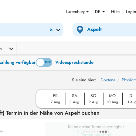
Luxemburg
DE
Hilfe
Login
×
m
tzahlung verfügbar
Videosprechstunde
ON
OFF
Sie sind hier:
Doctena
Physiot
FR.
SA.
SO.
MO.
DI.
7 Aug.
8 Aug.
9 Aug.
10 Aug.
11 Au
t) Termin in der Nähe von Aspelt buchen
Keine online Termine verfügbar
t)
Termin per Anruf