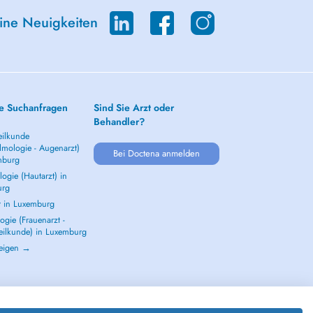
eine Neuigkeiten
e Suchanfragen
Sind Sie Arzt oder
Behandler?
ilkunde
lmologie - Augenarzt)
Bei Doctena anmelden
mburg
ogie (Hautarzt) in
urg
t in Luxemburg
gie (Frauenarzt -
eilkunde) in Luxemburg
zeigen →