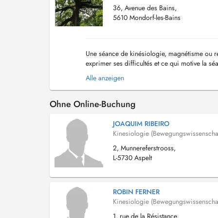
36, Avenue des Bains,
5610 Mondorf-les-Bains
Une séance de kinésiologie, magnétisme ou reik
exprimer ses difficultés et ce qui motive la sé
fait pour constater ensemble comment se ...
Alle anzeigen
Ohne Online-Buchung
JOAQUIM RIBEIRO
Kinesiologie (Bewegungswissenschaf
2, Munnereferstrooss,
L-5730 Aspelt
ROBIN FERNER
Kinesiologie (Bewegungswissenschaf
1, rue de la Résistance,