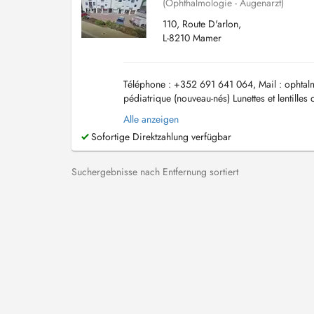
(Ophthalmologie - Augenarzt)
110, Route D'arlon,
L-8210 Mamer
Téléphone : +352 691 641 064, Mail :
ophtal
pédiatrique (nouveau-nés) Lunettes et lentille
Diplômé de la Faculté de médecine de ...
Alle anzeigen
Sofortige Direktzahlung verfügbar
Suchergebnisse nach Entfernung sortiert