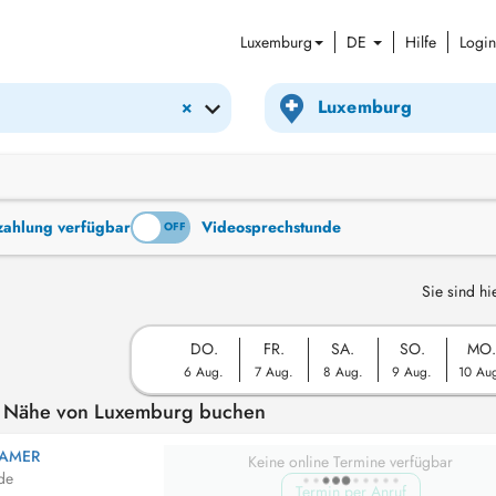
Luxemburg
DE
Hilfe
Login
×
tzahlung verfügbar
Videosprechstunde
ON
OFF
Sie sind hi
DO.
FR.
SA.
SO.
MO.
6 Aug.
7 Aug.
8 Aug.
9 Aug.
10 Au
er Nähe von Luxemburg buchen
MAMER
Keine online Termine verfügbar
de
Termin per Anruf