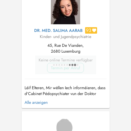
93
DR. MED. SALIMA AARAB
Kinder- und Jugendpsychiatrie
45, Rue De Vianden,
2680 Luxemburg
Keine online Termine verfügbar
Termin per Anruf
Léif Elteren, Mir wëllen Iech informéieren, dass
d'Cabinet Pédopsychiater vun der Doktor
Aarab, Spezialistin fir Kanner- a
Alle anzeigen
Jugendpsychiatrie an -psychotherapie, leider
bis op Weideres keng nei Patienten méi
anhuelen kann. Fir aner Spezialisten an dësem
Beräich ze fannen, kënnt Dir gären d'Websäit
...