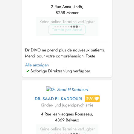
2 Rue Anna Lindh,
8258 Mamer
Keine online Termine verfügbar
Termin per Anruf
Dr DIVO ne prend plus de nouveaux patients.
Merci pour votre compréhension. Toute
demande de document (ordonnance, courrier,
Alle anzeigen
attestation) doit faire l'objet d'un rdv. Les
Sofortige Direktzahlung verfügbar
patients sont reçus jusqu'à 13 ans seulement,
toute nouvelle demande sans indication de
l'âge et du motif de consultation s...
396
DR. SAAD EL KADDOURI
Kinder- und Jugendpsychiatrie
4 Rue Jean-Jacques Rousseau,
4369 Belvaux
Keine online Termine verfügbar