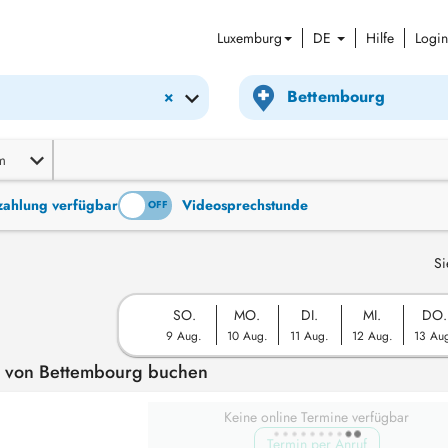
Luxemburg
DE
Hilfe
Login
×
m
tzahlung verfügbar
Videosprechstunde
ON
OFF
Si
SO.
MO.
DI.
MI.
DO.
9 Aug.
10 Aug.
11 Aug.
12 Aug.
13 Au
he von Bettembourg buchen
Keine online Termine verfügbar
Termin per Anruf