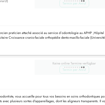
narzt)
Termin per Anruf
Ancien praticien attaché associé au service d´odontologie au APHP ,Hôpital
itaire Croissance cranio-faciale orthopédie dento-maxillo-faciale (Université
Keine online Termine verfügbar
Termin per Anruf
hodontiste, vous accueille pour tous vos besoins en soins orthodontiques po
ts avec plusieurs sortes d'appareillages, dont les aligneurs transparents. Il v