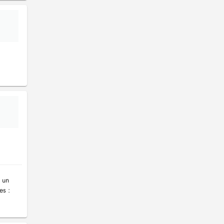
 un
es :