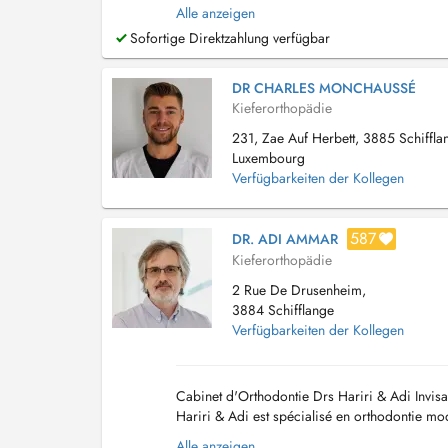
reçoit également pour les troubles fonct...
Alle anzeigen
Sofortige Direktzahlung verfügbar
DR CHARLES MONCHAUSSÉ
Kieferorthopädie
231, Zae Auf Herbett, 3885 Schiffla
Luxembourg
Verfügbarkeiten der Kollegen
587
DR. ADI AMMAR
Kieferorthopädie
2 Rue De Drusenheim,
3884 Schifflange
Verfügbarkeiten der Kollegen
Cabinet d'Orthodontie Drs Hariri & Adi Invis
Hariri & Adi est spécialisé en orthodontie m
personnalisée du soin. Nous accueillons les p
Alle anzeigen