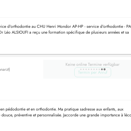
rvice d'orthodontie au CHU Henri Mondor AP-HP - service d'orthodontie - P
e Dr Léo ALSIOUFI a reçu une formation spécifique de plusieurs années et sa
...
Keine online Termine verfügbar
narzt)
Termin per Anruf
e en pédodontie et en orthodontie. Ma pratique sadresse aux enfants, aux
e douce, préventive et personnalisée. Jaccorde une grande importance à léc
oi...