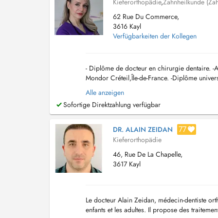
Kieferorthopädie
,
Zahnheilkunde (Zah
62 Rue Du Commerce,
3616 Kayl
Verfügbarkeiten der Kollegen
- Diplôme de docteur en chirurgie dentaire. -
Mondor Créteil,Île-de-France. -Diplôme univers
V Descartes). -Certificat d'étude supérie...
Alle anzeigen
Sofortige Direktzahlung verfügbar
77
DR. ALAIN ZEIDAN
Kieferorthopädie
46, Rue De La Chapelle,
3617 Kayl
Le docteur Alain Zeidan, médecin-dentiste ort
enfants et les adultes. Il propose des traitemen