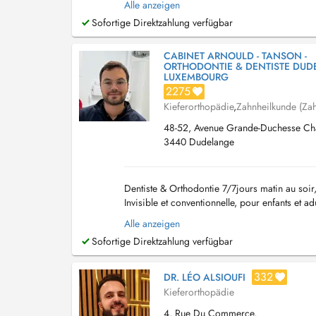
Alle anzeigen
Sofortige Direktzahlung verfügbar
CABINET ARNOULD - TANSON -
ORTHODONTIE & DENTISTE DUD
LUXEMBOURG
2275
Kieferorthopädie
,
Zahnheilkunde (Zah
48-52, Avenue Grande-Duchesse Char
3440 Dudelange
Dentiste & Orthodontie 7/7jours matin au soi
Invisible et conventionnelle, pour enfants et a
facettes dentaires esthétiques. Depuis +10ans 
Alle anzeigen
Sofortige Direktzahlung verfügbar
332
DR. LÉO ALSIOUFI
Kieferorthopädie
4, Rue Du Commerce,