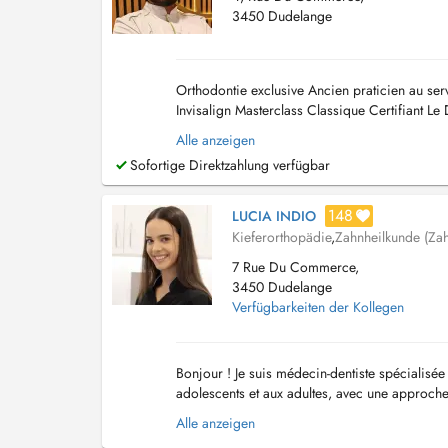
3450 Dudelange
Orthodontie exclusive Ancien praticien au se
Invisalign Masterclass Classique Certifiant L
pratique quotidienne est exclusivement réservé
Alle anzeigen
Sofortige Direktzahlung verfügbar
148
LUCIA INDIO
Kieferorthopädie
,
Zahnheilkunde (Zah
7 Rue Du Commerce,
3450 Dudelange
Verfügbarkeiten der Kollegen
Bonjour ! Je suis médecin-dentiste spécialisé
adolescents et aux adultes, avec une approch
patient et de sa famille, afin de proposer des s
Alle anzeigen