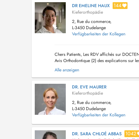
144
DR EMELINE HAUX
Kieferorthopädie
2, Rue du commerce,
L-3450 Dudelange
Verfügbarkeiten der Kollegen
Chers Patients, Les RDV affichés sur DOCTEN
Avis Orthodontique (2) des explications sur le
Visible (Brackets) et Invisible (Linguale, In...
Alle anzeigen
DR. EVE MAURER
Kieferorthopädie
2, Rue du commerce,
L-3450 Dudelange
Verfügbarkeiten der Kollegen
1042
DR. SARA CHLOÉ ABBAS