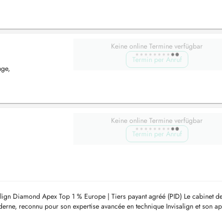
Keine online Termine verfügbar
Termin per Anruf
nge,
Keine online Termine verfügbar
Termin per Anruf
align Diamond Apex Top 1 % Europe | Tiers payant agréé (PID) Le cabinet d
oderne, reconnu pour son expertise avancée en technique Invisalign et son a
a...