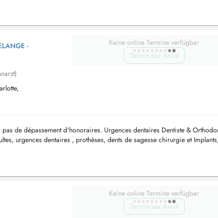
Keine online Termine verfügbar
ELANGE -
Termin per Anruf
narzt)
lotte,
r, pas de dépassement d'honoraires. Urgences dentaires Dentiste & Orthodo
dultes, urgences dentaires , prothèses, dents de sagesse chirurgie et Implants
au...
Keine online Termine verfügbar
Termin per Anruf