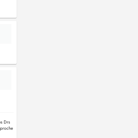
es Drs
pproche