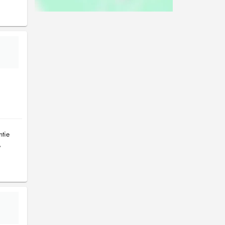
ntie
,