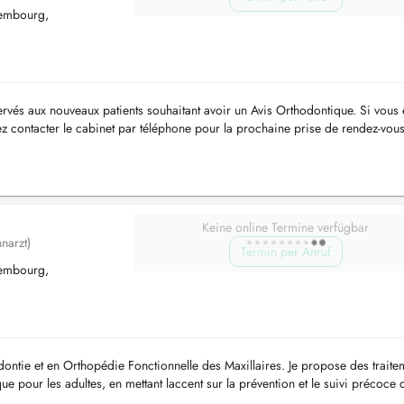
tembourg,
ervés aux nouveaux patients souhaitant avoir un Avis Orthodontique. Si vous 
lez contacter le cabinet par téléphone pour la prochaine prise de rendez-vous.
Keine online Termine verfügbar
narzt)
Termin per Anruf
tembourg,
dontie et en Orthopédie Fonctionnelle des Maxillaires. Je propose des traite
que pour les adultes, en mettant laccent sur la prévention et le suivi précoce 