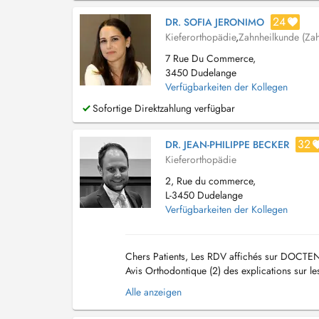
24
DR. SOFIA JERONIMO
Kieferorthopädie
,
Zahnheilkunde (Zah
7 Rue Du Commerce,
3450 Dudelange
Verfügbarkeiten der Kollegen
Sofortige Direktzahlung verfügbar
32
DR. JEAN-PHILIPPE BECKER
Kieferorthopädie
2, Rue du commerce,
L-3450 Dudelange
Verfügbarkeiten der Kollegen
Chers Patients, Les RDV affichés sur DOCTEN
Avis Orthodontique (2) des explications sur le
Visible (Brackets) et Invisible (Linguale, ...
Alle anzeigen