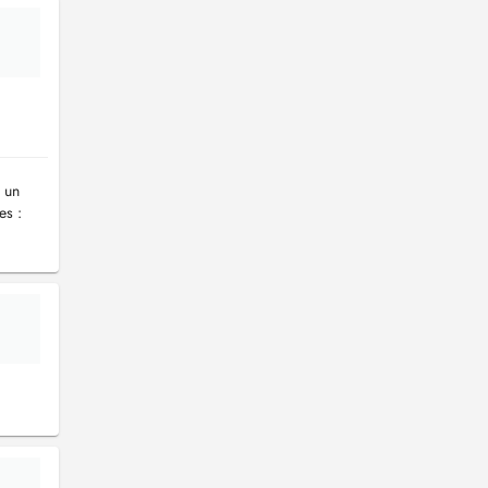
 un
es :