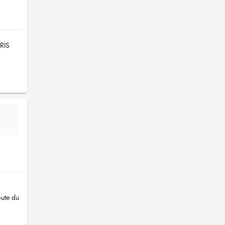
ARIS
oute du