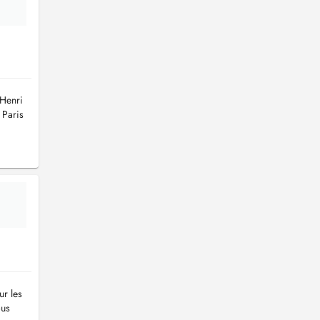
 Henri
 Paris
ur les
ous