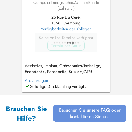
Computertomographie
,
Zahnheilkunde
(Zahnarzt)
26 Rue Du Curé,
1368 Luxemburg
Verfügbarkeiten der Kollegen
Keine online Termine verfügbar
Termin per Anruf
Aesthetics, Implant, Orthodontics/Invisalign,
Endodontic, Parodontic, Bruxism/ATM
Dysfunction in DENTAL CURE : 691 680 727
Alle anzeigen
Luxemburg City Center I am Dr Mônica
Sofortige Direktzahlung verfügbar
Gomes, dentist in Luxembourg, former
university professor, with more than 30 years of
training and multidisciplinary experience in
Brauchen Sie
oral...
Besuchen Sie unsere FAQ oder
kontaktieren Sie uns
Hilfe?