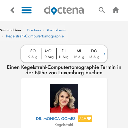
Sie sind hier:
Doctena
Radiologie
Kegelstrahl-Computertomographie
SO.
MO.
DI.
MI.
DO.
9 Aug.
10 Aug.
11 Aug.
12 Aug.
13 Aug.
Einen Kegelstrahl-Computertomographie Termin in
der Nähe von Luxemburg buchen
749
DR. MONICA GOMES
Kegelstrahl-