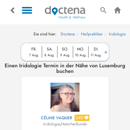
Sie sind hier:
Doctena
Heilpraktiker
Iridologie
FR.
SA.
SO.
MO.
DI.
7 Aug.
8 Aug.
9 Aug.
10 Aug.
11 Aug.
Einen Iridologie Termin in der Nähe von Luxemburg
buchen
340
CÉLINE VAQUER
Iridologie
,
Naturheilkunde