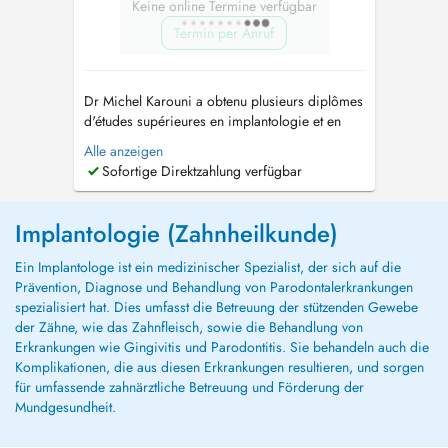
Keine online Termine verfügbar
Termin per Anruf
Dr Michel Karouni a obtenu plusieurs diplômes
d'études supérieures en implantologie et en
prothèse fixée à l'université Paris 7 après avoir
Alle anzeigen
obtenu sa licence en chirurgie dentaire. Il
Sofortige Direktzahlung verfügbar
apporte son expertise dans la plupart des
procédures dentaires chirurgicales telles que la
pose d'implants avec ...
Implantologie (Zahnheilkunde)
Ein Implantologe ist ein medizinischer Spezialist, der sich auf die
Prävention, Diagnose und Behandlung von Parodontalerkrankungen
spezialisiert hat. Dies umfasst die Betreuung der stützenden Gewebe
der Zähne, wie das Zahnfleisch, sowie die Behandlung von
Erkrankungen wie Gingivitis und Parodontitis. Sie behandeln auch die
Komplikationen, die aus diesen Erkrankungen resultieren, und sorgen
für umfassende zahnärztliche Betreuung und Förderung der
Mundgesundheit.