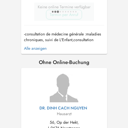
Keine online Termine verfügbar
Termin per Anruf
-consultation de médecine générale :maladies
chroniques, suivi de L'Enfant,consultation
diabète, maladies aiguës -Planing
Alle anzeigen
familial/Women's health: implant,sterilet ,
contraception orale, frottis du col de l'utérus...
Ohne Online-Buchung
DR. DINH CACH NGUYEN
Hausarzt
56, Op der Hekt,