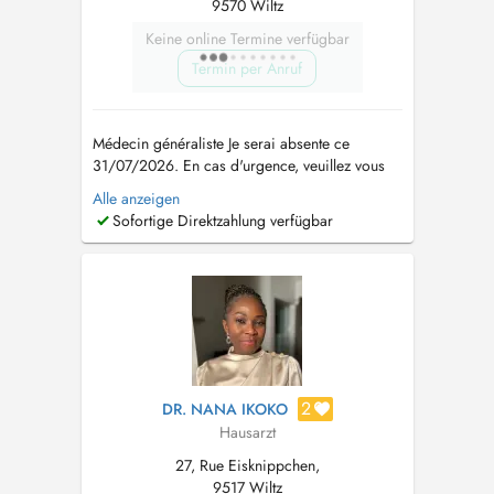
9570 Wiltz
Keine online Termine verfügbar
Termin per Anruf
Médecin généraliste Je serai absente ce
31/07/2026. En cas d'urgence, veuillez vous
adresser à la Maison Médicale d'Ettelbruck ou
Alle anzeigen
composer le 112. Si tous les RDV sont
Sofortige Direktzahlung verfügbar
indisponibles en ligne, merci de me contacter
via ce numéro +352 621 145 426 -
Consultation de suivi des maladies chroniques
...
2
DR. NANA IKOKO
Hausarzt
27, Rue Eisknippchen,
9517 Wiltz