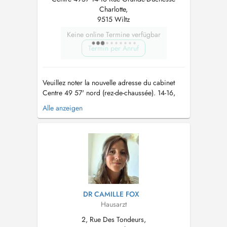
Charlotte,
9515 Wiltz
Keine online Termine verfügbar
Termin per Anruf
Veuillez noter la nouvelle adresse du cabinet
Centre 49 57' nord (rez-de-chaussée). 14-16,
Rue Grande-Duchesse Charlotte, 9515 Wiltz
Alle anzeigen
Les horaires de travail restent inchangés. Des
places de parking sont disponibles dans la rue
et à l'hôpital. Le nouveau cabinet est situé dans
le nouveau bâtime...
DR CAMILLE FOX
Hausarzt
2, Rue Des Tondeurs,