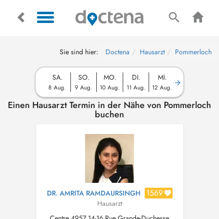
Sie sind hier:
Doctena
Hausarzt
Pommerloch
SA.
SO.
MO.
DI.
MI.
8 Aug.
9 Aug.
10 Aug.
11 Aug.
12 Aug.
Einen Hausarzt Termin in der Nähe von Pommerloch
buchen
1569
DR. AMRITA RAMDAURSINGH
Hausarzt
Centre 4957 14-16 Rue Grande-Duchesse