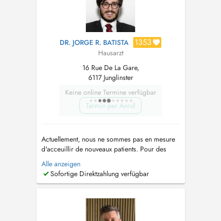
1353
DR. JORGE R. BATISTA
Hausarzt
16 Rue De La Gare,
6117 Junglinster
Keine online Termine verfügbar
Termin per Anruf
Actuellement, nous ne sommes pas en mesure
d'acceuillir de nouveaux patients. Pour des
visites à domicile, la vaccination anti-COVID ou
Alle anzeigen
un RDV en dehors des plages proposées,
Sofortige Direktzahlung verfügbar
merci d'appeler. Prochaines absences: - 26.03-
06.04.2026 Le Centre Médical JongMëtt est au
centre du nouveau cœur d...