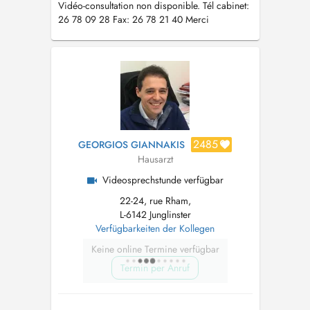
Vidéo-consultation non disponible. Tél cabinet:
26 78 09 28 Fax: 26 78 21 40 Merci
d'indiquer votre nom, matricule et adresse
complète ainsi que la raison de votre visite.
2485
GEORGIOS GIANNAKIS
Hausarzt
Videosprechstunde verfügbar
22-24, rue Rham,
L-6142 Junglinster
Verfügbarkeiten der Kollegen
Keine online Termine verfügbar
Termin per Anruf