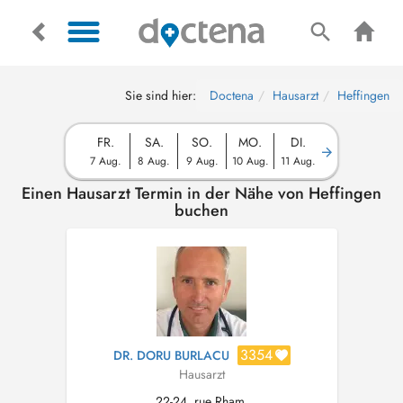
Sie sind hier:
Doctena
Hausarzt
Heffingen
FR.
SA.
SO.
MO.
DI.
7 Aug.
8 Aug.
9 Aug.
10 Aug.
11 Aug.
Einen Hausarzt Termin in der Nähe von Heffingen
buchen
3354
DR. DORU BURLACU
Hausarzt
22-24, rue Rham,