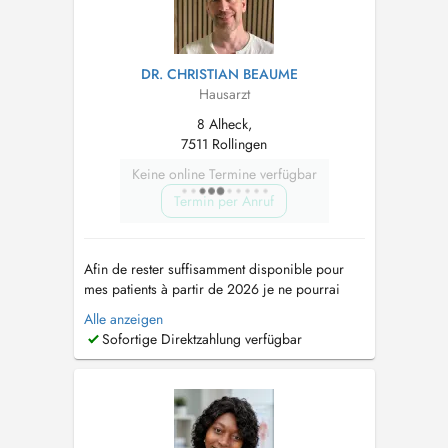
DR. CHRISTIAN BEAUME
Hausarzt
8 Alheck,
7511 Rollingen
Keine online Termine verfügbar
Termin per Anruf
Afin de rester suffisamment disponible pour
mes patients à partir de 2026 je ne pourrai
plus accepter des nouveaux patients sauf les
Alle anzeigen
habitants du Canton de Mersch. Mes anciens
Sofortige Direktzahlung verfügbar
patients du Centre médical Cents comptent
comme aussi patients connus. Pendant les
vacances d'été le cabinet sera fermé du ...